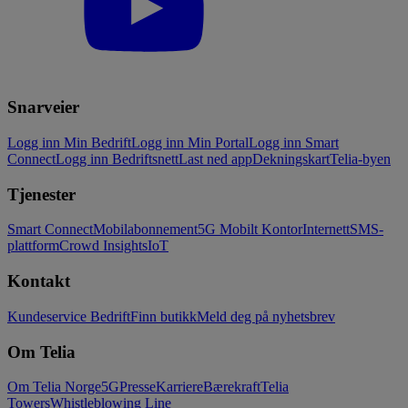
Snarveier
Logg inn Min Bedrift
Logg inn Min Portal
Logg inn Smart
Connect
Logg inn Bedriftsnett
Last ned app
Dekningskart
Telia-byen
Tjenester
Smart Connect
Mobilabonnement
5G Mobilt Kontor
Internett
SMS-
plattform
Crowd Insights
IoT
Kontakt
Kundeservice Bedrift
Finn butikk
Meld deg på nyhetsbrev
Om Telia
Om Telia Norge
5G
Presse
Karriere
Bærekraft
Telia
Towers
Whistleblowing Line