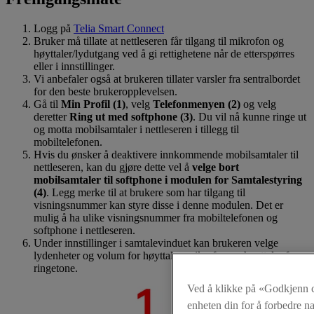
Logg på
Telia Smart Connect
Bruker må tillate at nettleseren får tilgang til mikrofon og
høyttaler/lydutgang ved å gi rettighetene når de etterspørres
eller i innstillinger.
Vi anbefaler også at brukeren tillater varsler fra sentralbordet
for den beste brukeropplevelsen.
Gå til
Min Profil (1)
, velg
Telefonmenyen (2)
og velg
deretter
Ring ut med softphone (3)
. Du vil nå kunne ringe ut
og motta mobilsamtaler i nettleseren i tillegg til
mobiltelefonen.
Hvis du ønsker å deaktivere innkommende mobilsamtaler til
nettleseren, kan du gjøre dette vel å
velge bort
mobilsamtaler til softphone i modulen for Samtalestyring
(4)
. Legg merke til at brukere som har tilgang til
visningsnummer kan styre disse i denne modulen. Det er
mulig å ha ulike visningsnummer fra mobiltelefonen og
softphone i nettleseren.
Under innstillinger i samtalevinduet kan brukeren velge
lydenheter og volum for høyttaler, mikrofon og høyttaler for
ringetone.
Ved å klikke på «Godkjenn c
enheten din for å forbedre n