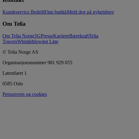
Kundeservice Bedrift
Finn butikk
Meld deg på nyhetsbrev
Om Telia
Om Telia Norge
5G
Presse
Karriere
Bærekraft
Telia
Towers
Whistleblowing Line
© Telia Norge AS
Organisasjonsnummer 981 929 055
Lørenfaret 1
0585 Oslo
Personvern og cookies