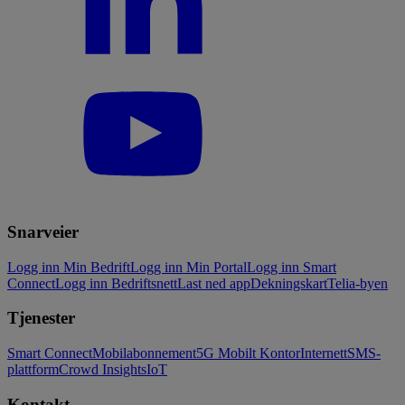
Snarveier
Logg inn Min Bedrift
Logg inn Min Portal
Logg inn Smart
Connect
Logg inn Bedriftsnett
Last ned app
Dekningskart
Telia-byen
Tjenester
Smart Connect
Mobilabonnement
5G Mobilt Kontor
Internett
SMS-
plattform
Crowd Insights
IoT
Kontakt