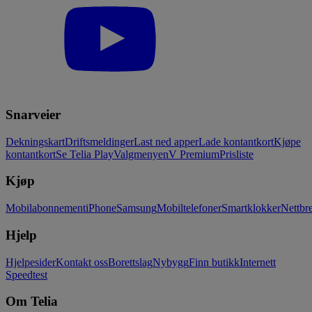
Snarveier
Dekningskart
Driftsmeldinger
Last ned apper
Lade kontantkort
Kjøpe
kontantkort
Se Telia Play
Valgmenyen
V Premium
Prisliste
Kjøp
Mobilabonnement
iPhone
Samsung
Mobiltelefoner
Smartklokker
Nettbre
Hjelp
Hjelpesider
Kontakt oss
Borettslag
Nybygg
Finn butikk
Internett
Speedtest
Om Telia