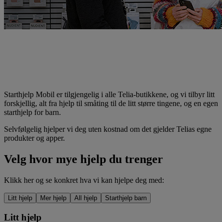
Starthjelp mobil
Vi gjør den nye mobilen din klar til bruk – tilgjengelig i alle Telia-
butikkene
Starthjelp Mobil er tilgjengelig i alle Telia-butikkene, og vi tilbyr litt
forskjellig, alt fra hjelp til småting til de litt større tingene, og en egen
starthjelp for barn.
Selvfølgelig hjelper vi deg uten kostnad om det gjelder Telias egne
produkter og apper.
Velg hvor mye hjelp du trenger
Klikk her og se konkret hva vi kan hjelpe deg med:
Litt hjelp
Mer hjelp
All hjelp
Starthjelp barn
Litt hjelp