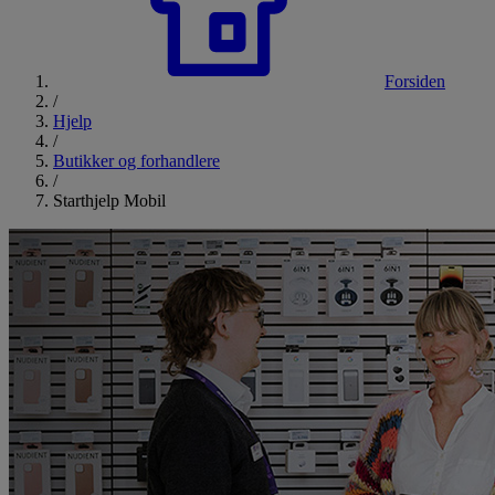
Forsiden
/
Hjelp
/
Butikker og forhandlere
/
Starthjelp Mobil