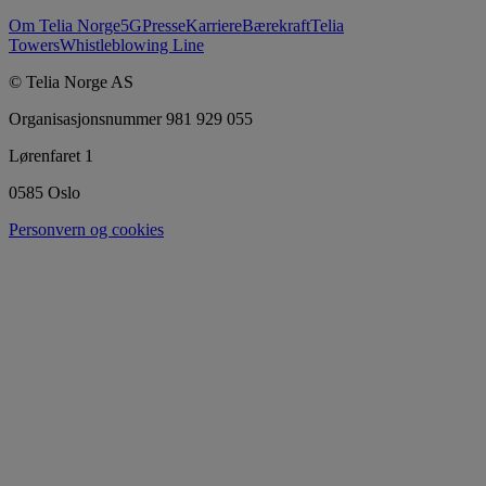
Om Telia Norge
5G
Presse
Karriere
Bærekraft
Telia
Towers
Whistleblowing Line
© Telia Norge AS
Organisasjonsnummer 981 929 055
Lørenfaret 1
0585 Oslo
Personvern og cookies