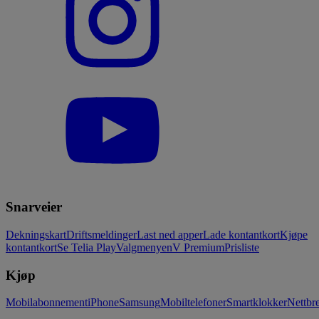
Snarveier
Dekningskart
Driftsmeldinger
Last ned apper
Lade kontantkort
Kjøpe
kontantkort
Se Telia Play
Valgmenyen
V Premium
Prisliste
Kjøp
Mobilabonnement
iPhone
Samsung
Mobiltelefoner
Smartklokker
Nettbre