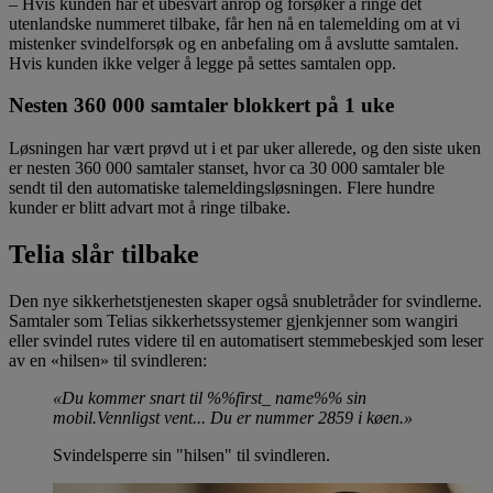
– Hvis kunden har et ubesvart anrop og forsøker å ringe det
utenlandske nummeret tilbake, får hen nå en talemelding om at vi
mistenker svindelforsøk og en anbefaling om å avslutte samtalen.
Hvis kunden ikke velger å legge på settes samtalen opp.
Nesten 360 000 samtaler blokkert på 1 uke
Løsningen har vært prøvd ut i et par uker allerede, og den siste uken
er nesten 360 000 samtaler stanset, hvor ca 30 000 samtaler ble
sendt til den automatiske talemeldingsløsningen. Flere hundre
kunder er blitt advart mot å ringe tilbake.
Telia slår tilbake
Den nye sikkerhetstjenesten skaper også snubletråder for svindlerne.
Samtaler som Telias sikkerhetssystemer gjenkjenner som wangiri
eller svindel rutes videre til en automatisert stemmebeskjed som leser
av en «hilsen» til svindleren:
«Du kommer snart til %%first_ name%% sin
mobil.Vennligst vent... Du er nummer 2859 i køen.»
Svindelsperre sin "hilsen" til svindleren.