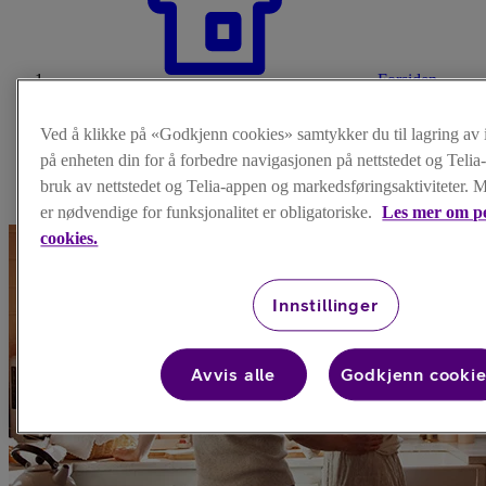
Forsiden
/
Trygghet
Ved å klikke på «Godkjenn cookies» samtykker du til lagring av
/
Aktuelt
på enheten din for å forbedre navigasjonen på nettstedet og Telia
/
bruk av nettstedet og Telia-appen og markedsføringsaktiviteter. 
Svindelsperre-sak
er nødvendige for funksjonalitet er obligatoriske.
Les mer om p
cookies.
Innstillinger
Avvis alle
Godkjenn cooki