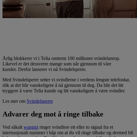
Telia lanserer Svindelsperre
Nå er det blitt enda tryggere å være Telia-kunde – og litt
vanskeligere å være telefonsvindler!
Årlig blokkerer vi i Telia omtrent 100 millioner svindelanrop.
Likevel er det dessverre mange som når gjennom til våre
kunder. Derfor lanserer vi nå Svindelsperre.
Med Svindelsperre setter vi svindlerne i verdens lengste telefonkø,
slik at det blir vanskeligere å nå gjennom til deg. Da blir det litt
tryggere å være Telia kunde og litt vanskeligere å være svindler.
Les mer om
Svindelsperre
Advarer deg mot å ringe tilbake
Ved såkalt
wangiri
ringer svindlere ett eller to signal fra et
internasjonalt nummer i håp om at du vil ringe tilbake og dermed bli