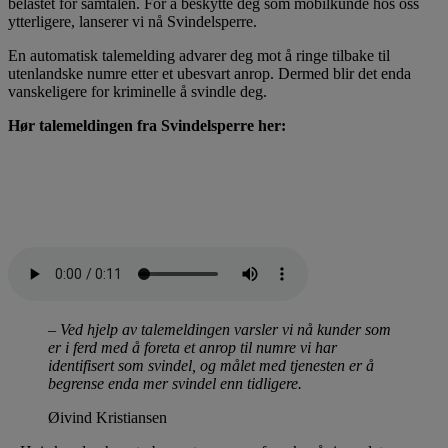
belastet for samtalen. For å beskytte deg som mobilkunde hos oss
ytterligere, lanserer vi nå Svindelsperre.
En automatisk talemelding advarer deg mot å ringe tilbake til
utenlandske numre etter et ubesvart anrop. Dermed blir det enda
vanskeligere for kriminelle å svindle deg.
Hør talemeldingen fra Svindelsperre her:
– Ved hjelp av talemeldingen varsler vi nå kunder som
er i ferd med å foreta et anrop til numre vi har
identifisert som svindel, og målet med tjenesten er å
begrense enda mer svindel enn tidligere.
Øivind Kristiansen