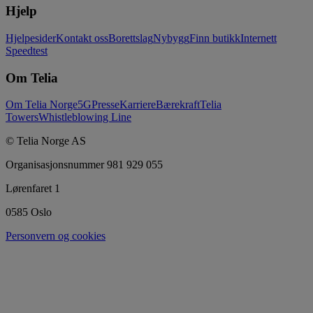
Hjelp
Hjelpesider
Kontakt oss
Borettslag
Nybygg
Finn butikk
Internett
Speedtest
Om Telia
Om Telia Norge
5G
Presse
Karriere
Bærekraft
Telia
Towers
Whistleblowing Line
© Telia Norge AS
Organisasjonsnummer 981 929 055
Lørenfaret 1
0585 Oslo
Personvern og cookies