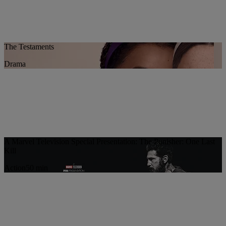
The Testaments
Drama
A Marvel Television Special Presentation: The Punisher: One Last
Kill
Action
50 min