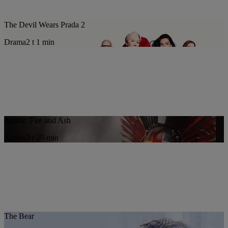
The Devil Wears Prada 2
Drama
2 t 1 min
Avatar: Fire and Ash
Action
3 t 20 min
The Bear