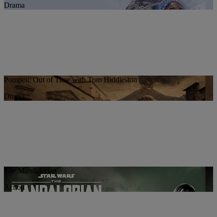
Drama
Pompeii: Out of Time with Tom Hiddleston
Drama
The Mandalorian
Action