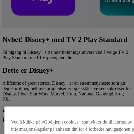
Nyhet! Disney+ med TV 2 Play Standard
Få tilgang til Disney+ sitt underholdningsunivers ved å velge TV 2
Play Standard med TV-poengene dine
Dette er Disney+
A lifetime of great stories. Disney+ er en strømmetjeneste som gir
deg storfilmer, helt nye originalserier og eksklusive seersuksesser fra
Disney, Pixar, Star Wars, Marvel, Hulu, National Geographic og
FX.
Slik får du TV 2 Play Standard i Telia
Play
Ved å klikke på «Godkjenn cookies» samtykker du til lagring av
informasjonskapsler på enheten din for å forbedre navigasjonen p
1