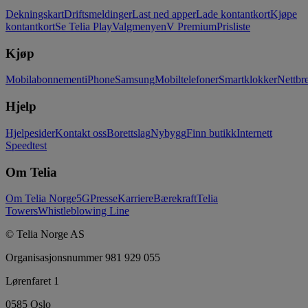
Dekningskart
Driftsmeldinger
Last ned apper
Lade kontantkort
Kjøpe
kontantkort
Se Telia Play
Valgmenyen
V Premium
Prisliste
Kjøp
Mobilabonnement
iPhone
Samsung
Mobiltelefoner
Smartklokker
Nettbre
Hjelp
Hjelpesider
Kontakt oss
Borettslag
Nybygg
Finn butikk
Internett
Speedtest
Om Telia
Om Telia Norge
5G
Presse
Karriere
Bærekraft
Telia
Towers
Whistleblowing Line
© Telia Norge AS
Organisasjonsnummer 981 929 055
Lørenfaret 1
0585 Oslo