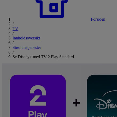
Forsiden
/
TV
/
Innholdsoversikt
/
Strømmetjenester
/
Se Disney+ med TV 2 Play Standard