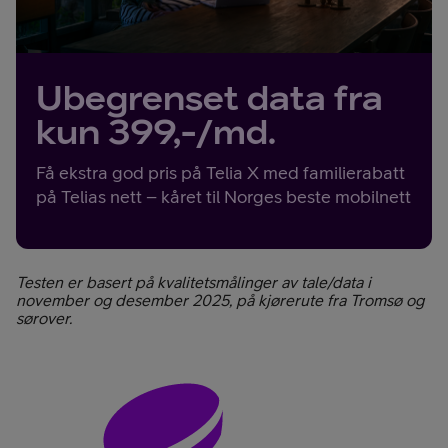
Ubegrenset data fra
kun 399,-/md.
Få ekstra god pris på Telia X med familierabatt
på Telias nett – kåret til Norges beste mobilnett
Testen er basert på kvalitetsmålinger av tale/data i
november og desember 2025, på kjørerute fra Tromsø og
sørover.