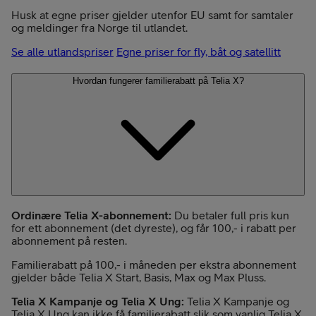
Husk at egne priser gjelder utenfor EU samt for samtaler
og meldinger fra Norge til utlandet.
Se alle utlandspriser
Egne priser for fly, båt og satellitt
Hvordan fungerer familierabatt på Telia X?
Ordinære Telia X-abonnement:
Du betaler full pris kun
for ett abonnement (det dyreste), og får 100,- i rabatt per
abonnement på resten.
Familierabatt på 100,- i måneden per ekstra abonnement
gjelder både Telia X Start, Basis, Max og Max Pluss.
Telia X Kampanje og Telia X Ung:
Telia X Kampanje og
Telia X Ung kan ikke få familierabatt slik som vanlig Telia X.