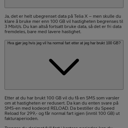
Ja, det er helt ubegrenset data på Telia X – men skulle du
klare å bruke mer enn 100 GB vil hastigheten begrenses til
3 Mbit/s. Du kan altså fortsatt bruke data, så det er fri data
fremdeles, bare med lavere hastighet.
Hva gjør jeg hvis jeg vil ha normal fart etter at jeg har brukt 100 GB?
Etter at du har brukt 100 GB vil du få en SMS som varsler
om at hastigheten er redusert. Da kan du enten svare på
SMS-en med kodeord RELOAD. Da bestiller du Speed
Reload for 299,- og får normal fart igjen (inntil 100 GB) ut
fakturaperioden.
Trenger du derimot full fart i kortere perioder, kan du