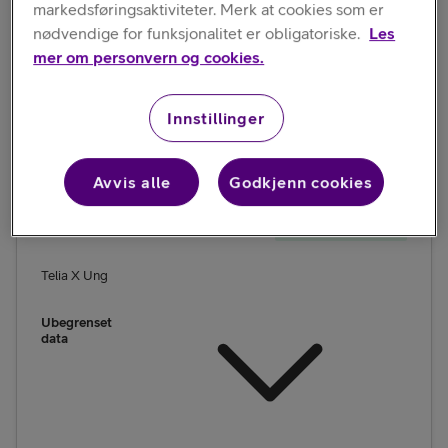
markedsføringsaktiviteter. Merk at cookies som er
nødvendige for funksjonalitet er obligatoriske.
Les
mer om personvern og cookies.
Under 30
Innstillinger
år
Avvis alle
Godkjenn cookies
50,- rabatt i 12 md.
Telia X Ung
Ubegrenset
data