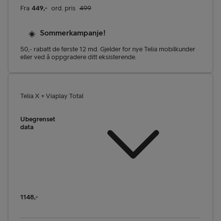
Fra
449
,-
ord. pris
499
Sommerkampanje!
☀️
50,- rabatt de første 12 md. Gjelder for nye Telia mobilkunder
eller ved å oppgradere ditt eksisterende.
Telia X + Viaplay Total
Ubegrenset
data
1148
,-