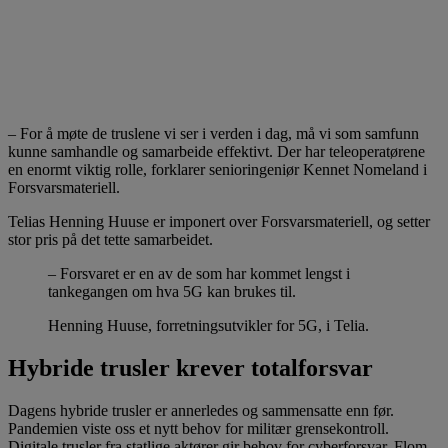
– For å møte de truslene vi ser i verden i dag, må vi som samfunn
kunne samhandle og samarbeide effektivt. Der har teleoperatørene
en enormt viktig rolle, forklarer senioringeniør Kennet Nomeland i
Forsvarsmateriell.
Telias Henning Huuse er imponert over Forsvarsmateriell, og setter
stor pris på det tette samarbeidet.
– Forsvaret er en av de som har kommet lengst i
tankegangen om hva 5G kan brukes til.
Henning Huuse, forretningsutvikler for 5G, i Telia.
Hybride trusler krever totalforsvar
Dagens hybride trusler er annerledes og sammensatte enn før.
Pandemien viste oss et nytt behov for militær grensekontroll.
Digitale trusler fra statlige aktører gir behov for cyberforsvar. Flom