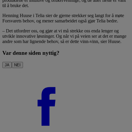
produktene er intuitive og brukervennlige, og de aller fleste er vant
til å bruke det.
Henning Huuse i Telia sier de gjerne strekker seg langt for å møte
Forsvarets behov, og mener samarbeidet også gjør Telia bedre.
– Det utfordrer oss, og gjør at vi må strekke oss enda lenger og
utvikle innovative løsninger. Og når vi på veien ser at det er mange
andre som har lignende behov, så er dette vinn-vinn, sier Huuse.
Var denne siden nyttig?
JA
NEI