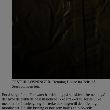
TESTER LØSNINGER: Henning Huuse fra Telia på
Sessvollmoen leir.
For å sørge for at Forsvaret har dekning på sitt skivedelte nett, også
der hvor de etablerte basestasjonene ikke strekker til, testes ulike
metoder for å forlenge og forsterke dekningen til det offentlige
mobilnettet. En slik løsning er noe som kalles en pico-celle, i