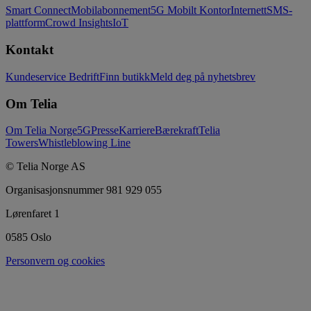
Smart Connect
Mobilabonnement
5G Mobilt Kontor
Internett
SMS-
plattform
Crowd Insights
IoT
Kontakt
Kundeservice Bedrift
Finn butikk
Meld deg på nyhetsbrev
Om Telia
Om Telia Norge
5G
Presse
Karriere
Bærekraft
Telia
Towers
Whistleblowing Line
© Telia Norge AS
Organisasjonsnummer 981 929 055
Lørenfaret 1
0585 Oslo
Personvern og cookies