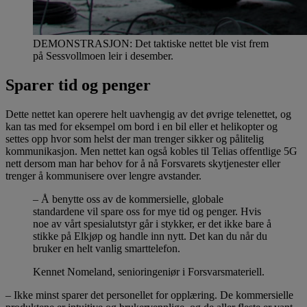
DEMONSTRASJON: Det taktiske nettet ble vist frem
på Sessvollmoen leir i desember.
Sparer tid og penger
Dette nettet kan operere helt uavhengig av det øvrige telenettet, og
kan tas med for eksempel om bord i en bil eller et helikopter og
settes opp hvor som helst der man trenger sikker og pålitelig
kommunikasjon. Men nettet kan også kobles til Telias offentlige 5G
nett dersom man har behov for å nå Forsvarets skytjenester eller
trenger å kommunisere over lengre avstander.
– Å benytte oss av de kommersielle, globale
standardene vil spare oss for mye tid og penger. Hvis
noe av vårt spesialutstyr går i stykker, er det ikke bare å
stikke på Elkjøp og handle inn nytt. Det kan du når du
bruker en helt vanlig smarttelefon.
Kennet Nomeland, senioringeniør i Forsvarsmateriell.
– Ikke minst sparer det personellet for opplæring. De kommersielle