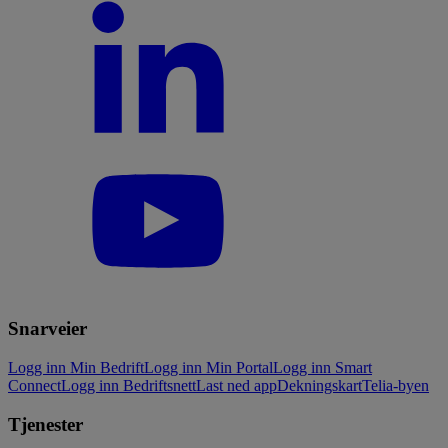
Snarveier
Logg inn Min Bedrift
Logg inn Min Portal
Logg inn Smart
Connect
Logg inn Bedriftsnett
Last ned app
Dekningskart
Telia-byen
Tjenester