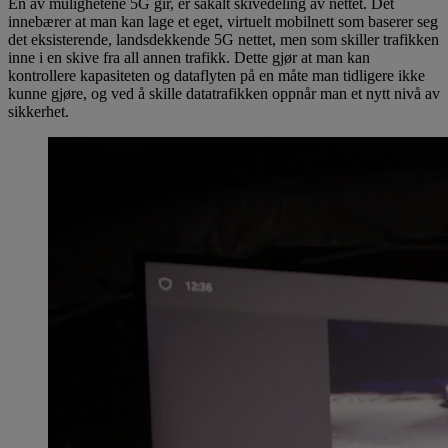
Én av mulighetene 5G gir, er såkalt skivedeling av nettet. Det
innebærer at man kan lage et eget, virtuelt mobilnett som baserer seg
det eksisterende, landsdekkende 5G nettet, men som skiller trafikken
inne i en skive fra all annen trafikk. Dette gjør at man kan
kontrollere kapasiteten og dataflyten på en måte man tidligere ikke
kunne gjøre, og ved å skille datatrafikken oppnår man et nytt nivå av
sikkerhet.