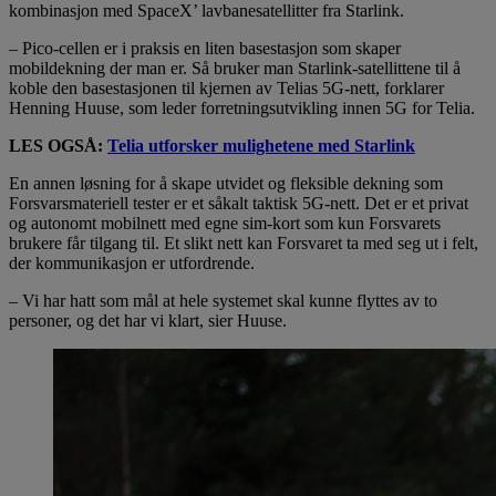
kombinasjon med SpaceX’ lavbanesatellitter fra Starlink.
– Pico-cellen er i praksis en liten basestasjon som skaper
mobildekning der man er. Så bruker man Starlink-satellittene til å
koble den basestasjonen til kjernen av Telias 5G-nett, forklarer
Henning Huuse, som leder forretningsutvikling innen 5G for Telia.
LES OGSÅ:
Telia utforsker mulighetene med Starlink
En annen løsning for å skape utvidet og fleksible dekning som
Forsvarsmateriell tester er et såkalt taktisk 5G-nett. Det er et privat
og autonomt mobilnett med egne sim-kort som kun Forsvarets
brukere får tilgang til. Et slikt nett kan Forsvaret ta med seg ut i felt,
der kommunikasjon er utfordrende.
– Vi har hatt som mål at hele systemet skal kunne flyttes av to
personer, og det har vi klart, sier Huuse.