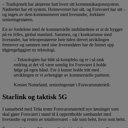
– Tradisjonelt har aktørene hatt hvert sitt kommunikasjonssystem.
Nødnettet har ett system, Heimevernet har sitt, og Forsvaret har sitt –
og ingen av dem kommuniserer med hverandre, forklarer
senioringeniøren.
En av fordelene med de kommersielle mobilnettene er at de bygger
på en felles, global standard. Sammen, og i konkurranse med
hverandre, har teleoperatørene hele tiden drevet utviklingen
fremover og sammen med sine leverandører har de funnet opp
tilgjengeliggjort ny teknologi.
– Teknologien har blitt så kompleks og er i så rask
endring at det vil være umulig for Forsvaret å holde
følge på egen hånd. For å kunne holde tritt med
utviklingen er vi avhengige av kommersielle partnere.
Kennet Nomeland, senioringeniør i Forsvarsmateriell.
Starlink og taktisk 5G
I samarbeid med Telia tester Forsvarsmateriell nye løsninger som
skal gjøre Forsvaret i stand til å opprettholde sambandet med
hverandre og resten av totalforsvaret – når som helst, hvor som helst.