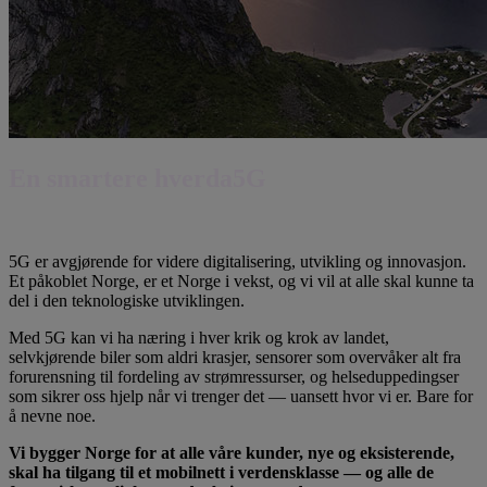
En smartere hverda5G
Det nye mobilnettet åpner for verdiskapende løsninger i alle bransjer
5G er avgjørende for videre digitalisering, utvikling og innovasjon.
Et påkoblet Norge, er et Norge i vekst, og vi vil at alle skal kunne ta
del i den teknologiske utviklingen.
Med 5G kan vi ha næring i hver krik og krok av landet,
selvkjørende biler som aldri krasjer, sensorer som overvåker alt fra
forurensning til fordeling av strømressurser, og helseduppedingser
som sikrer oss hjelp når vi trenger det — uansett hvor vi er. Bare for
å nevne noe.
Vi bygger Norge for at alle våre kunder, nye og eksisterende,
skal ha tilgang til et mobilnett i verdensklasse — og alle de