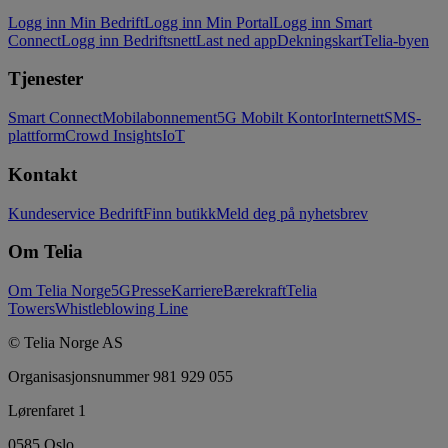
Logg inn Min Bedrift
Logg inn Min Portal
Logg inn Smart
Connect
Logg inn Bedriftsnett
Last ned app
Dekningskart
Telia-byen
Tjenester
Smart Connect
Mobilabonnement
5G Mobilt Kontor
Internett
SMS-
plattform
Crowd Insights
IoT
Kontakt
Kundeservice Bedrift
Finn butikk
Meld deg på nyhetsbrev
Om Telia
Om Telia Norge
5G
Presse
Karriere
Bærekraft
Telia
Towers
Whistleblowing Line
© Telia Norge AS
Organisasjonsnummer 981 929 055
Lørenfaret 1
0585 Oslo