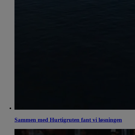
Sammen med Hurtigruten fant vi løsningen