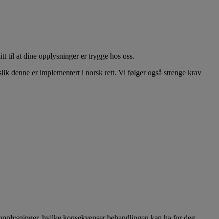
t til at dine opplysninger er trygge hos oss.
 denne er implementert i norsk rett. Vi følger også strenge krav
onopplysninger, hvilke konsekvenser behandlingen kan ha for deg,