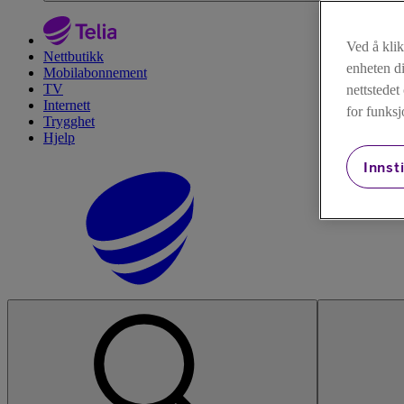
Ved å kli
Nettbutikk
enheten di
Mobilabonnement
TV
nettstede
Internett
for funksj
Trygghet
Hjelp
Innsti