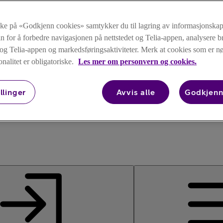
kke på «Godkjenn cookies» samtykker du til lagring av informasjonskap
n for å forbedre navigasjonen på nettstedet og Telia-appen, analysere b
t og Telia-appen og markedsføringsaktiviteter. Merk at cookies som er 
onalitet er obligatoriske.
Les mer om personvern og cookies.
llinger
Avvis alle
Godkjenn