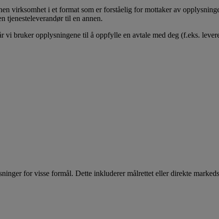
 annen virksomhet i et format som er forståelig for mottaker av opplysnin
en tjenesteleverandør til en annen.
år vi bruker opplysningene til å oppfylle en avtale med deg (f.eks. levere
inger for visse formål. Dette inkluderer målrettet eller direkte markeds