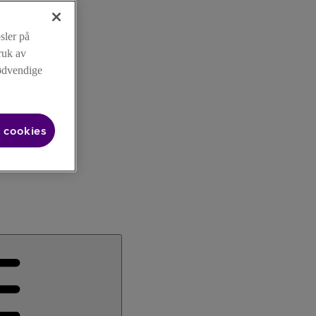
sler på
ruk av
nødvendige
 cookies