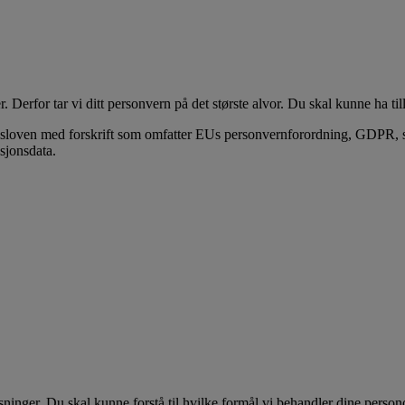
erfor tar vi ditt personvern på det største alvor. Du skal kunne ha tillit
loven med forskrift som omfatter EUs personvernforordning, GDPR, slik
sjonsdata.
sninger. Du skal kunne forstå til hvilke formål vi behandler dine pers