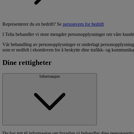
Representerer du en bedrift? Se
personvern for bedrift
I Telia behandler vi store mengder personopplysninger om våre kunder. D
Vår behandling av personopplysninger er underlagt personopplysnings
som er nedfelt i ekomloven for å beskytte dine trafikk- og kommunika
Dine rettigheter
Informasjon
Du har rett til informasjon om hvordan vi behandler dine personopply