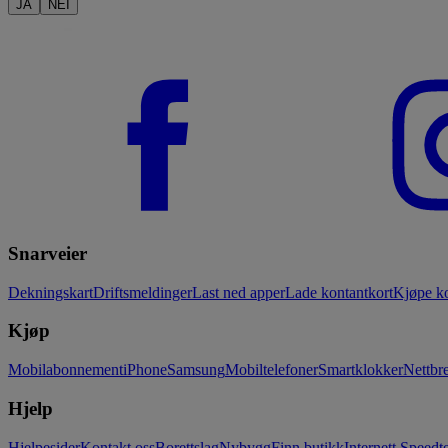
JA
NEI
Snarveier
Dekningskart
Driftsmeldinger
Last ned apper
Lade kontantkort
Kjøpe ko
Kjøp
Mobilabonnement
iPhone
Samsung
Mobiltelefoner
Smartklokker
Nettbre
Hjelp
Hjelpesider
Kontakt oss
Borettslag
Nybygg
Finn butikk
Internett Speedte