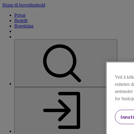
Hopp til hovedinnhold
Privat
Bedrift
Borettslag
Ved å kli
enheten di
Søk
nettstede
for funksj
Innsti
Logg inn