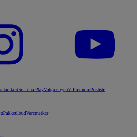
ntantkort
Se Telia Play
Valgmenyen
V Premium
Prisliste
tt
Pakketilbud
Varemerker
st