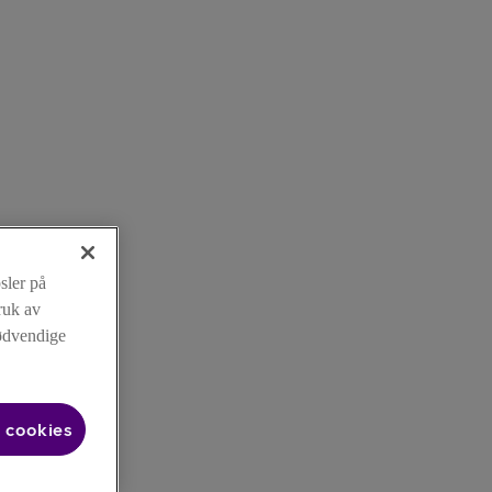
sler på
ruk av
nødvendige
 cookies