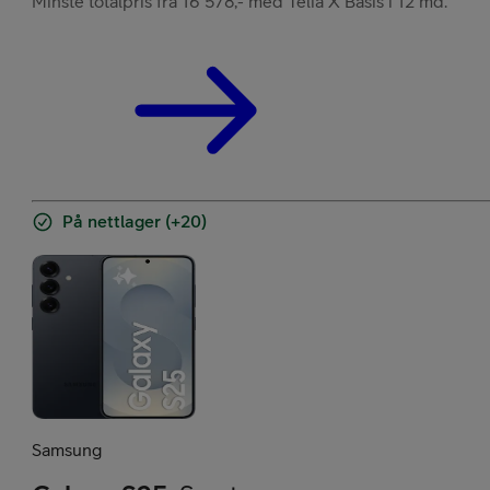
Minste totalpris fra 16 578,- med Telia X Basis i 12 md.
På nettlager (+20)
Samsung