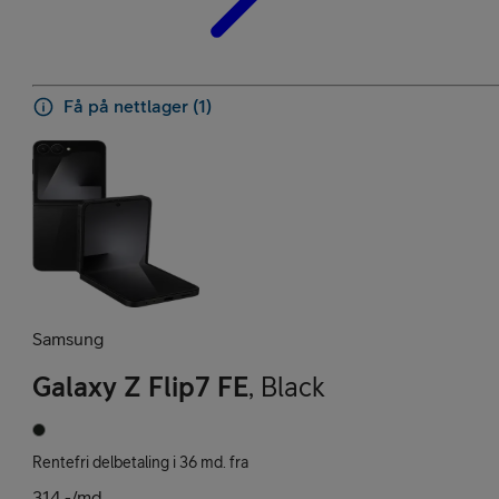
Få på nettlager (1)
Samsung
Galaxy Z Flip7 FE
,
Black
Rentefri delbetaling i 36 md. fra
314,-/md