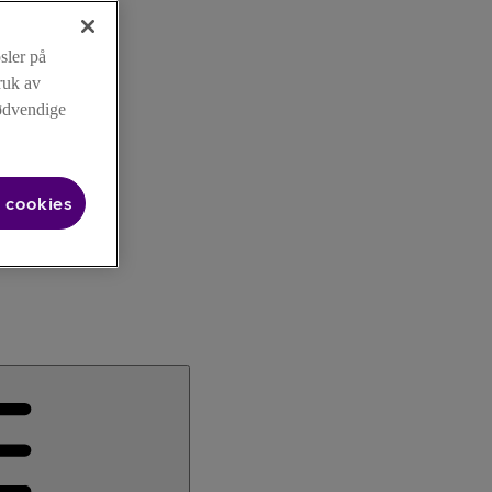
sler på
ruk av
nødvendige
 cookies