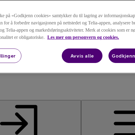
kke på «Godkjenn cookies» samtykker du til lagring av informasjonskap
n for å forbedre navigasjonen på nettstedet og Telia-appen, analysere b
t og Telia-appen og markedsføringsaktiviteter. Merk at cookies som er 
onalitet er obligatoriske.
Les mer om personvern og cookies.
llinger
Avvis alle
Godkjenn