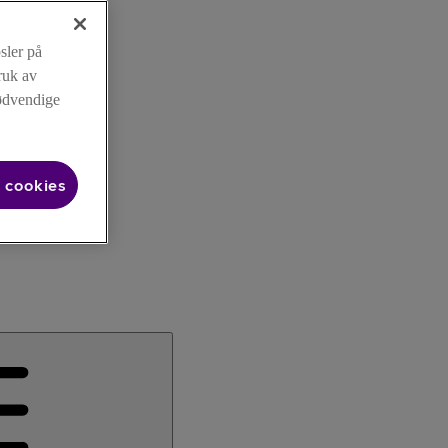
sler på
ruk av
nødvendige
 cookies