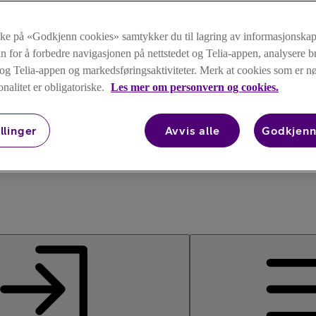
kke på «Godkjenn cookies» samtykker du til lagring av informasjonskap
n for å forbedre navigasjonen på nettstedet og Telia-appen, analysere b
t og Telia-appen og markedsføringsaktiviteter. Merk at cookies som er 
onalitet er obligatoriske.
Les mer om personvern og cookies.
llinger
Avvis alle
Godkjenn