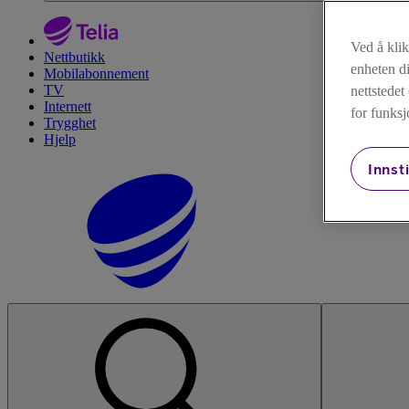
Ved å kli
Nettbutikk
enheten di
Mobilabonnement
TV
nettstede
Internett
for funksj
Trygghet
Hjelp
Innsti