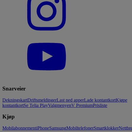
Snarveier
Dekningskart
Driftsmeldinger
Last ned apper
Lade kontantkort
Kjøpe
kontantkort
Se Telia Play
Valgmenyen
V Premium
Prisliste
Kjøp
Mobilabonnement
iPhone
Samsung
Mobiltelefoner
Smartklokker
Nettbre