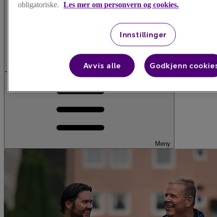
obligatoriske.
Les mer om personvern og cookies.
Innstillinger
Avvis alle
Godkjenn cookie
Logg inn
Meny