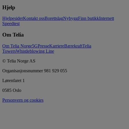
Hjelp
Hjelpesider
Kontakt oss
Borettslag
Nybygg
Finn butikk
Internett
Speedtest
Om Telia
Om Telia Norge
5G
Presse
Karriere
Bærekraft
Telia
Towers
Whistleblowing Line
© Telia Norge AS
Organisasjonsnummer 981 929 055
Lørenfaret 1
0585 Oslo
Personvern og cookies