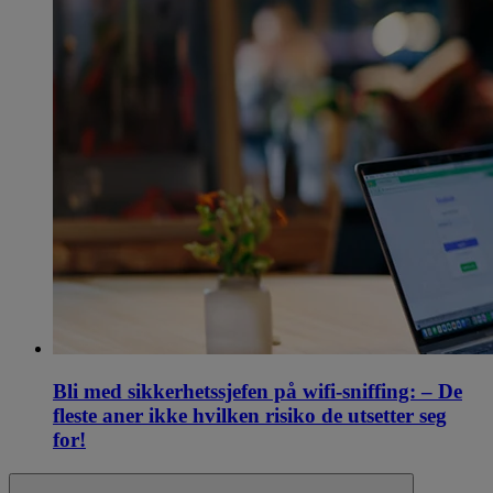
Bli med sikkerhetssjefen på wifi-sniffing: – De
fleste aner ikke hvilken risiko de utsetter seg
for!