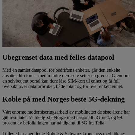
Ubegrenset data med felles datapool
Med en samlet datapool for bedriftens enheter, går den enkelte
ansatte aldri tom – med mindre dere selv setter en grense. Gjennom
en selvbetjent portal kan dere låse SIM-kort til enhet og få full
oversikt over dataforbruket, både totalt og for hver enkelt enhet.
Koble på med Norges beste 5G-dekning
Vårt enorme moderniseringsarbeid av mobilnettet de siste årene har
gitt resultater. Vi ble først i Norge med nasjonalt 5G-nett, og 99
prosent av befolkningen har nå tilgang til 5G fra Telia.
I tillegg har anerkjente Rohde & Schwarz kronet oss med titlene: