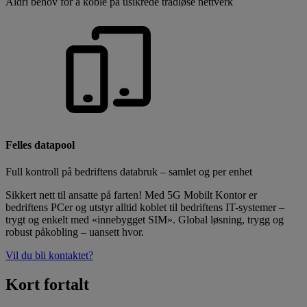
Aldri behov for å koble på usikrede trådløse nettverk
Felles datapool
Full kontroll på bedriftens databruk – samlet og per enhet
Sikkert nett til ansatte på farten! Med 5G Mobilt Kontor er
bedriftens PCer og utstyr alltid koblet til bedriftens IT-systemer –
trygt og enkelt med «innebygget SIM». Global løsning, trygg og
robust påkobling – uansett hvor.
Vil du bli kontaktet?
Kort fortalt