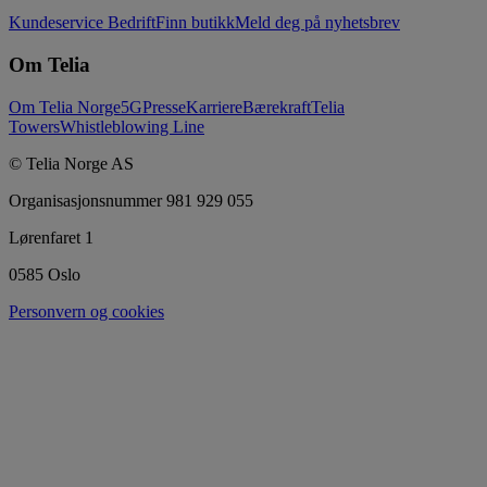
Kundeservice Bedrift
Finn butikk
Meld deg på nyhetsbrev
Om Telia
Om Telia Norge
5G
Presse
Karriere
Bærekraft
Telia
Towers
Whistleblowing Line
© Telia Norge AS
Organisasjonsnummer 981 929 055
Lørenfaret 1
0585 Oslo
Personvern og cookies