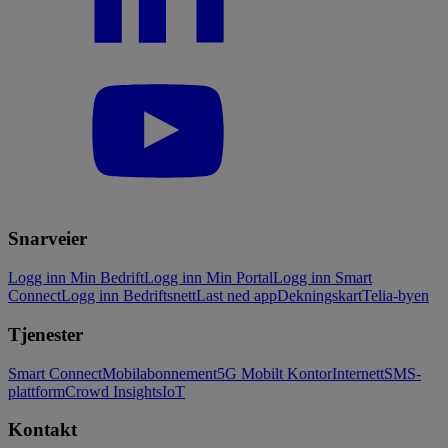
Snarveier
Logg inn Min Bedrift
Logg inn Min Portal
Logg inn Smart
Connect
Logg inn Bedriftsnett
Last ned app
Dekningskart
Telia-byen
Tjenester
Smart Connect
Mobilabonnement
5G Mobilt Kontor
Internett
SMS-
plattform
Crowd Insights
IoT
Kontakt