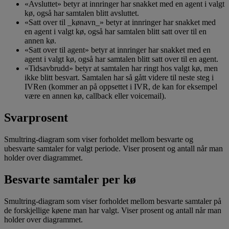
«Avsluttet» betyr at innringer har snakket med en agent i valgt
kø, også har samtalen blitt avsluttet.
«Satt over til _kønavn_» betyr at innringer har snakket med
en agent i valgt kø, også har samtalen blitt satt over til en
annen kø.
«Satt over til agent» betyr at innringer har snakket med en
agent i valgt kø, også har samtalen blitt satt over til en agent.
«Tidsavbrudd» betyr at samtalen har ringt hos valgt kø, men
ikke blitt besvart. Samtalen har så gått videre til neste steg i
IVRen (kommer an på oppsettet i IVR, de kan for eksempel
være en annen kø, callback eller voicemail).
Svarprosent
Smultring-diagram som viser forholdet mellom besvarte og
ubesvarte samtaler for valgt periode. Viser prosent og antall når man
holder over diagrammet.
Besvarte samtaler per kø
Smultring-diagram som viser forholdet mellom besvarte samtaler på
de forskjellige køene man har valgt. Viser prosent og antall når man
holder over diagrammet.