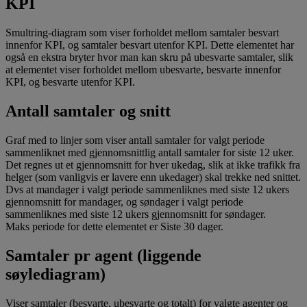
KPI
Smultring-diagram som viser forholdet mellom samtaler besvart
innenfor KPI, og samtaler besvart utenfor KPI. Dette elementet har
også en ekstra bryter hvor man kan skru på ubesvarte samtaler, slik
at elementet viser forholdet mellom ubesvarte, besvarte innenfor
KPI, og besvarte utenfor KPI.
Antall samtaler og snitt
Graf med to linjer som viser antall samtaler for valgt periode
sammenliknet med gjennomsnittlig antall samtaler for siste 12 uker.
Det regnes ut et gjennomsnitt for hver ukedag, slik at ikke trafikk fra
helger (som vanligvis er lavere enn ukedager) skal trekke ned snittet.
Dvs at mandager i valgt periode sammenliknes med siste 12 ukers
gjennomsnitt for mandager, og søndager i valgt periode
sammenliknes med siste 12 ukers gjennomsnitt for søndager.
Maks periode for dette elementet er Siste 30 dager.
Samtaler pr agent (liggende
søylediagram)
Viser samtaler (besvarte, ubesvarte og totalt) for valgte agenter og