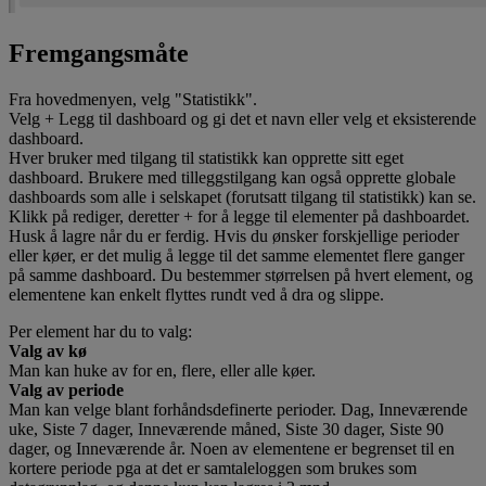
Fremgangsmåte
Fra hovedmenyen, velg "Statistikk".
Velg + Legg til dashboard og gi det et navn eller velg et eksisterende
dashboard.
Hver bruker med tilgang til statistikk kan opprette sitt eget
dashboard. Brukere med tilleggstilgang kan også opprette globale
dashboards som alle i selskapet (forutsatt tilgang til statistikk) kan se.
Klikk på rediger, deretter + for å legge til elementer på dashboardet.
Husk å lagre når du er ferdig. Hvis du ønsker forskjellige perioder
eller køer, er det mulig å legge til det samme elementet flere ganger
på samme dashboard. Du bestemmer størrelsen på hvert element, og
elementene kan enkelt flyttes rundt ved å dra og slippe.
Per element har du to valg:
Valg av kø
Man kan huke av for en, flere, eller alle køer.
Valg av periode
Man kan velge blant forhåndsdefinerte perioder. Dag, Inneværende
uke, Siste 7 dager, Inneværende måned, Siste 30 dager, Siste 90
dager, og Inneværende år. Noen av elementene er begrenset til en
kortere periode pga at det er samtaleloggen som brukes som