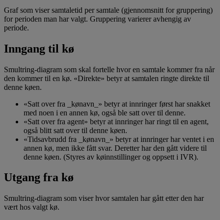
Graf som viser samtaletid per samtale (gjennomsnitt for gruppering)
for perioden man har valgt. Gruppering varierer avhengig av
periode.
Inngang til kø
Smultring-diagram som skal fortelle hvor en samtale kommer fra når
den kommer til en kø. «Direkte» betyr at samtalen ringte direkte til
denne køen.
«Satt over fra _kønavn_» betyr at innringer først har snakket
med noen i en annen kø, også ble satt over til denne.
«Satt over fra agent» betyr at innringer har ringt til en agent,
også blitt satt over til denne køen.
«Tidsavbrudd fra _kønavn_» betyr at innringer har ventet i en
annen kø, men ikke fått svar. Deretter har den gått videre til
denne køen. (Styres av køinnstillinger og oppsett i IVR).
Utgang fra kø
Smultring-diagram som viser hvor samtalen har gått etter den har
vært hos valgt kø.