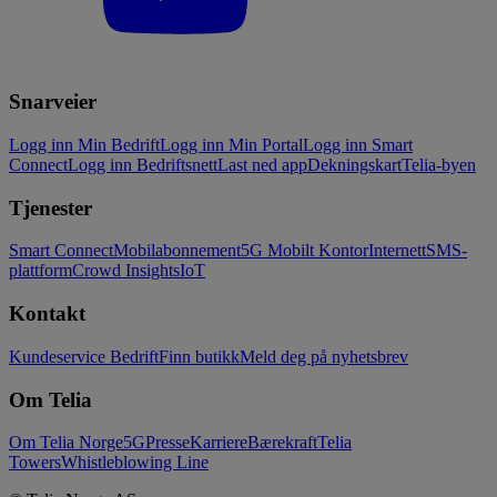
Snarveier
Logg inn Min Bedrift
Logg inn Min Portal
Logg inn Smart
Connect
Logg inn Bedriftsnett
Last ned app
Dekningskart
Telia-byen
Tjenester
Smart Connect
Mobilabonnement
5G Mobilt Kontor
Internett
SMS-
plattform
Crowd Insights
IoT
Kontakt
Kundeservice Bedrift
Finn butikk
Meld deg på nyhetsbrev
Om Telia
Om Telia Norge
5G
Presse
Karriere
Bærekraft
Telia
Towers
Whistleblowing Line