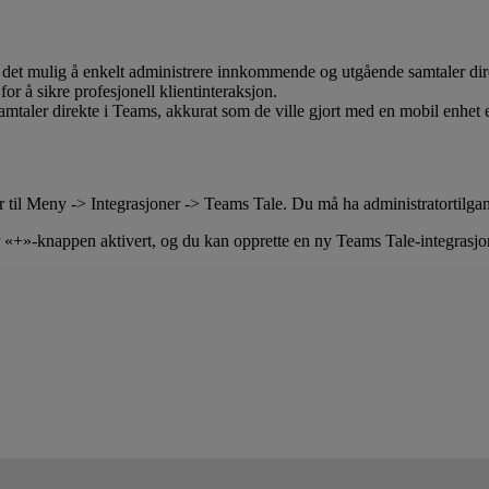
r det mulig å enkelt administrere innkommende og utgående samtaler dir
r å sikre profesjonell klientinteraksjon.
amtaler direkte i Teams, akkurat som de ville gjort med en mobil enhe
 til Meny -> Integrasjoner -> Teams Tale. Du må ha administratortilgang, 
er «+»-knappen aktivert, og du kan opprette en ny Teams Tale-integrasjo