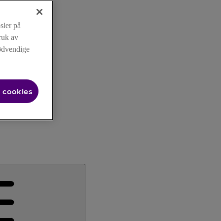
sler på
ruk av
nødvendige
 cookies