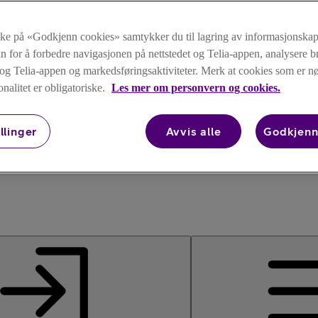
kke på «Godkjenn cookies» samtykker du til lagring av informasjonskap
n for å forbedre navigasjonen på nettstedet og Telia-appen, analysere b
t og Telia-appen og markedsføringsaktiviteter. Merk at cookies som er 
onalitet er obligatoriske.
Les mer om personvern og cookies.
llinger
Avvis alle
Godkjenn