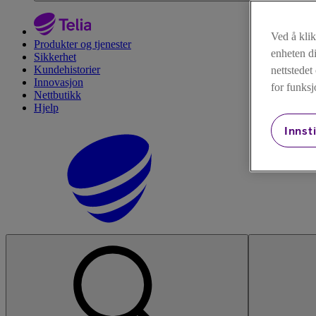
Ved å kli
Produkter og tjenester
enheten di
Sikkerhet
Kundehistorier
nettstede
Innovasjon
for funksj
Nettbutikk
Hjelp
Innsti