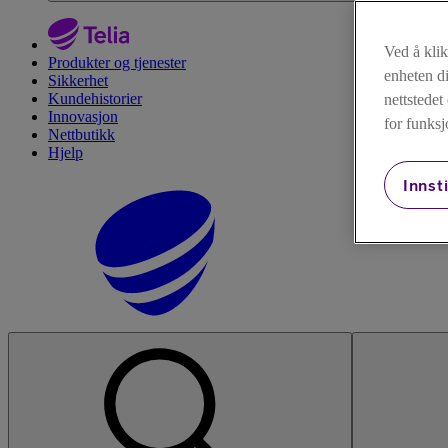
Ved å kli
Produkter og tjenester
enheten di
Sikkerhet
Kundehistorier
nettstede
Innovasjon
for funksj
Nettbutikk
Hjelp
Innsti