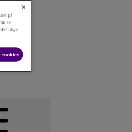
sler på
ruk av
nødvendige
 cookies