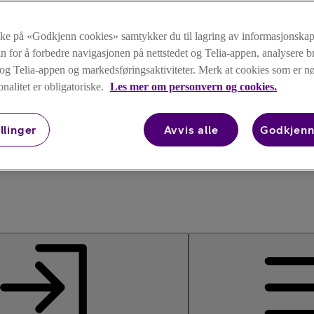
kke på «Godkjenn cookies» samtykker du til lagring av informasjonskap
n for å forbedre navigasjonen på nettstedet og Telia-appen, analysere b
t og Telia-appen og markedsføringsaktiviteter. Merk at cookies som er 
onalitet er obligatoriske.
Les mer om personvern og cookies.
llinger
Avvis alle
Godkjenn