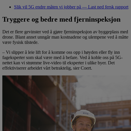
Slik vil 5G endre måten vi jobber på — Last ned fersk rapport
Tryggere og bedre med fjerninspeksjon
Det er flere gevinster ved å gjøre fjerninspeksjon av byggeplass med
drone. Blant annet unngår man kostnadene og ulempene ved å måtte
være fysisk tilstede.
– Vi slipper å leie lift for å komme oss opp i høyden eller fly inn
fageksperter som skal være med å befare. Ved å koble oss på 5G-
nettet kan vi strømme live-video til eksperter i ulike byer. Det
effektiviserer arbeidet vårt betraktelig, sier Coert.