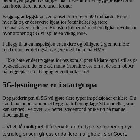
befaringen pågår. Da slipper man nedetid for et byggeprosjekt som
kan koste flere hundre tusen kroner.
Bygg og anleggsbransjen omsetter for over 500 milliarder kroner
hvert år og er dessverre kjent for forsinkelser og store
kostnadsoverskridelser. Bransjen jobber nå med en digital revolusjon
hvor droner og 5G vil spille en viktig rolle.
I tillegg til at en inspeksjon er enklere og billigere å gjennomføre
med drone, er det også tryggere med tanke på HMS.
– Ikke bare er det tryggere for oss som slipper å klatre opp i stillas på
byggeplassen, det er også mulig å forsikre oss om at de som jobber
på byggeplassen til daglig er godt nok sikret.
5G-løsningene er i startgropa
Oppgraderingen til 5G vil gjøre flere typer inspeksjoner enklere. Du
kan blant annet scanne et bygg fra luften og lage 3D-modeller, som
kan sendes live over 5G-nettet istedenfor å bruke tid på manuell
filbehandling.
– Vi vil få mulighet til å benytte andre typer sensorer og nye
teknologier som gir oss enda flere muligheter, sier Coert.