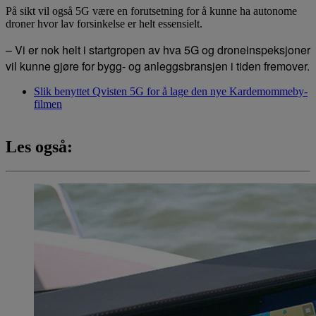
På sikt vil også 5G være en forutsetning for å kunne ha autonome
droner hvor lav forsinkelse er helt essensielt.
– Vi er nok helt i startgropen av hva 5G og droneinspeksjoner
vil kunne gjøre for bygg- og anleggsbransjen i tiden fremover.
Slik benyttet Qvisten 5G for å lage den nye Kardemommeby-
filmen
Les også: