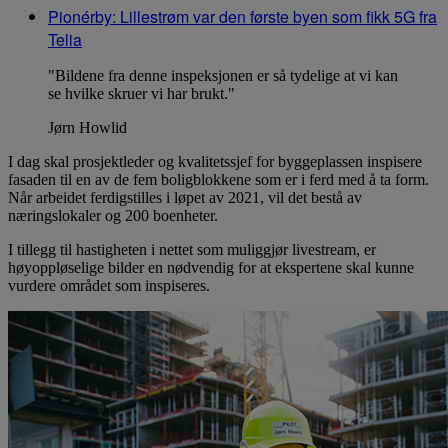
Pionérby: Lillestrøm var den første byen som fikk 5G fra
Telia
"Bildene fra denne inspeksjonen er så tydelige at vi kan
se hvilke skruer vi har brukt."
Jørn Howlid
I dag skal prosjektleder og kvalitetssjef for byggeplassen inspisere
fasaden til en av de fem boligblokkene som er i ferd med å ta form.
Når arbeidet ferdigstilles i løpet av 2021, vil det bestå av
næringslokaler og 200 boenheter.
I tillegg til hastigheten i nettet som muliggjør livestream, er
høyoppløselige bilder en nødvendig for at ekspertene skal kunne
vurdere området som inspiseres.