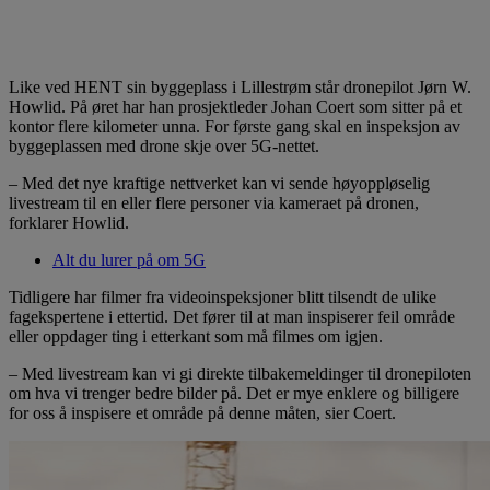
Like ved HENT sin byggeplass i Lillestrøm står dronepilot Jørn W.
Howlid. På øret har han prosjektleder Johan Coert som sitter på et
kontor flere kilometer unna. For første gang skal en inspeksjon av
byggeplassen med drone skje over 5G-nettet.
– Med det nye kraftige nettverket kan vi sende høyoppløselig
livestream til en eller flere personer via kameraet på dronen,
forklarer Howlid.
Alt du lurer på om 5G
Tidligere har filmer fra videoinspeksjoner blitt tilsendt de ulike
fagekspertene i ettertid. Det fører til at man inspiserer feil område
eller oppdager ting i etterkant som må filmes om igjen.
– Med livestream kan vi gi direkte tilbakemeldinger til dronepiloten
om hva vi trenger bedre bilder på. Det er mye enklere og billigere
for oss å inspisere et område på denne måten, sier Coert.