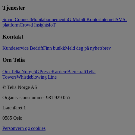
Tjenester
Smart Connect
Mobilabonnement
5G Mobilt Kontor
Internett
SMS-
plattform
Crowd Insights
IoT
Kontakt
Kundeservice Bedrift
Finn butikk
Meld deg på nyhetsbrev
Om Telia
Om Telia Norge
5G
Presse
Karriere
Bærekraft
Telia
Towers
Whistleblowing Line
© Telia Norge AS
Organisasjonsnummer 981 929 055
Lørenfaret 1
0585 Oslo
Personvern og cookies