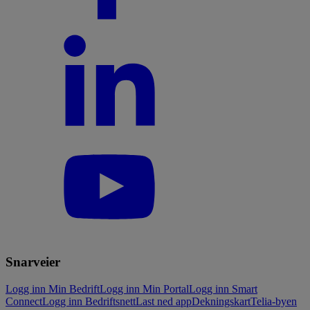
Snarveier
Logg inn Min Bedrift
Logg inn Min Portal
Logg inn Smart
Connect
Logg inn Bedriftsnett
Last ned app
Dekningskart
Telia-byen