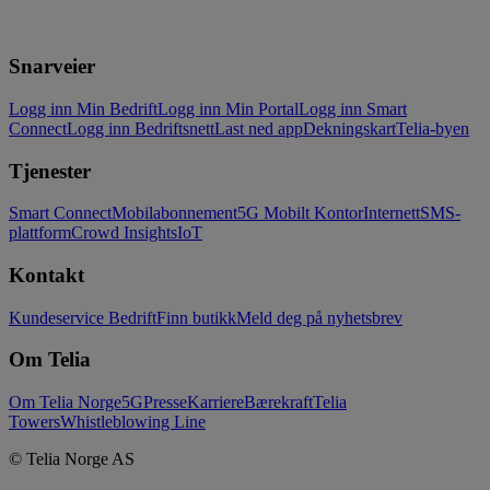
Snarveier
Logg inn Min Bedrift
Logg inn Min Portal
Logg inn Smart
Connect
Logg inn Bedriftsnett
Last ned app
Dekningskart
Telia-byen
Tjenester
Smart Connect
Mobilabonnement
5G Mobilt Kontor
Internett
SMS-
plattform
Crowd Insights
IoT
Kontakt
Kundeservice Bedrift
Finn butikk
Meld deg på nyhetsbrev
Om Telia
Om Telia Norge
5G
Presse
Karriere
Bærekraft
Telia
Towers
Whistleblowing Line
© Telia Norge AS