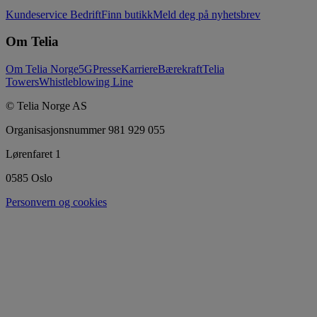
Kundeservice Bedrift
Finn butikk
Meld deg på nyhetsbrev
Om Telia
Om Telia Norge
5G
Presse
Karriere
Bærekraft
Telia
Towers
Whistleblowing Line
© Telia Norge AS
Organisasjonsnummer 981 929 055
Lørenfaret 1
0585 Oslo
Personvern og cookies