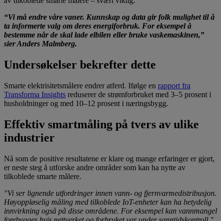
av tilkoblede smarte målere – svært viktig.
“Vi må endre våre vaner. Kunnskap og data gir folk mulighet til å
ta informerte valg om deres energiforbruk. For eksempel å
bestemme når de skal lade elbilen eller bruke vaskemaskinen,”
sier Anders Malmberg.
Undersøkelser bekrefter dette
Smarte elektrisitetsmålere endrer atferd. Ifølge en
rapport fra
Transforma Insights
reduserer de strømforbruket med 3–5 prosent i
husholdninger og med 10–12 prosent i næringsbygg.
Effektiv smartmåling på tvers av ulike
industrier
Nå som de positive resultatene er klare og mange erfaringer er gjort,
er neste steg å utforske andre områder som kan ha nytte av
tilkoblede smarte målere.
"Vi ser lignende utfordringer innen vann- og fjernvarmedistribusjon.
Høyoppløselig måling med tilkoblede IoT-enheter kan ha betydelig
innvirkning også på disse områdene. For eksempel kan vannmangel
forebygges hvis nettverket og forbruket var under sanntidskontroll."