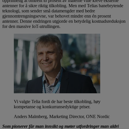
opprinnelig at omtrent to prosent av målerne ville kreve eksterne
antenner for å sikre riktig tilkobling. Men med Telias banebrytende
teknologi, som sender små datamengder med bedre
gjennomtrengningsevne, var behovet mindre enn én prosent
antenner. Denne endringen utgjorde en betydelig kostnadsreduksjon
for den massive IoT-utrullingen.
Vi valgte Telia fordi de har beste tilkobling, høy
kompetanse og konkurransedyktige priser.
Anders Malmberg, Marketing Director, ONE Nordic
Som pionerer får man innsikt og møter utfordringer man aldri