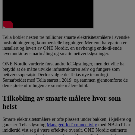
Telia kobler nesten tre millioner smarte elektrisitetsmålere i svenske
husholdninger og kommersielle bygninger. Mer enn halvparten er
installert og levert av ONE Nordic, en uavhengig ende-til-ende
leverandør av smartmåling og smarte nettverksløsninger.
ONE Nordic vurderte først andre IoT-løsninger, men det ville ha
betydd at de måtte utvikle infrastrukturen selv og fungere som
nettverksoperatør. Derfor valgte de Telias nye teknologi.
Samarbeidet med Telia startet i 2019, og sammen gjennomførte de
den største utrullingen av smarte målere hittil.
Tilkobling av smarte målere hvor som
helst
Smarte elektrisitetsmålere er ofte plassert under bakken, i kjellere og
garasjer. Telias løsning
Managed IoT connectivity
med NB-IoT har
imidlertid vist seg å være effektive overalt. ONE Nordic estimerte