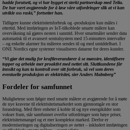
hadde forutsett, og vi har bygget et sterkt partnerskap med Telia.
De har vært avgjørende for å løse våre utfordringer slik at vi kan
utvikle oss raskt,” fortsetter han.
Tidligere kunne elektrisitetsforbruk og -produksjon kun måles i
ettertid. Med innføringen av IoT-tilkoblede smarte målere kan
overvåkning nå gjøres nesten i sanntid. Hver smartmåler sender data
automatisk til et avansert sentralsystem med 15-minutters intervaller
– og enkelte alarmer fra måleren sendes til og med umiddelbart. I
ONE Nordics egne systemer visualiseres dataene for deres kunder.
“Vi gjør det mulig for kraftleverandører å se mønstre, identifisere
topper og arbeide mer proaktivt med nettet sitt. Sluttkundene får
innsikt og kan ta kontroll over sitt forbruk, så vel som deres
eventuelle produksjon av elektrisitet, sier Anders Malmberg”
Fordeler for samfunnet
Mulighetene som følger med smarte målere er avgjørende for å møte
de nye kravene til elektrisitetsmarkedet som gjennomgår en stor
forandring. Med flere enheter å koble til og nye energikilder som
vokser fram, står samfunnet overfor utfordringer som høye priser,
elektrisitetsmangel og et mer komplekst marked. Derfor er
moderniseringen og digitaliseringen av nettet – inkludert innføringen