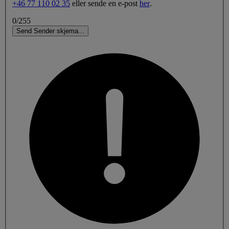
+46 77 110 02 35
eller sende en e-post
her
.
0/255
Send
Sender skjema
.
.
.