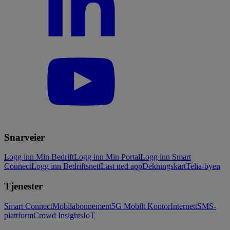
Snarveier
Logg inn Min Bedrift
Logg inn Min Portal
Logg inn Smart
Connect
Logg inn Bedriftsnett
Last ned app
Dekningskart
Telia-byen
Tjenester
Smart Connect
Mobilabonnement
5G Mobilt Kontor
Internett
SMS-
plattform
Crowd Insights
IoT