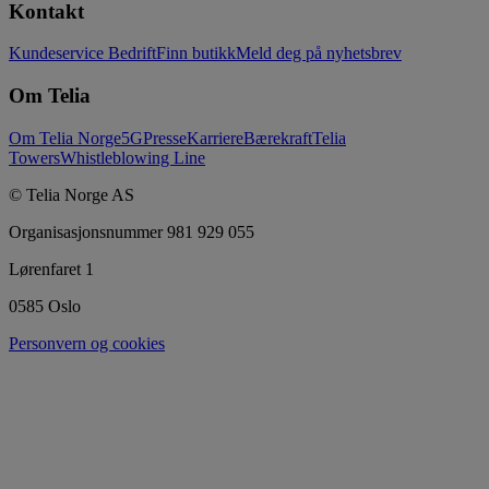
Kontakt
Kundeservice Bedrift
Finn butikk
Meld deg på nyhetsbrev
Om Telia
Om Telia Norge
5G
Presse
Karriere
Bærekraft
Telia
Towers
Whistleblowing Line
© Telia Norge AS
Organisasjonsnummer 981 929 055
Lørenfaret 1
0585 Oslo
Personvern og cookies