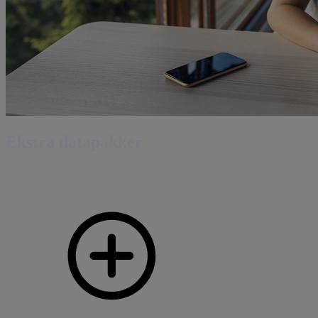
Ekstra datapakker
Har du bedriftsabonnement kan du enkelt kjøpe mer data med Vipps
når du trenger det