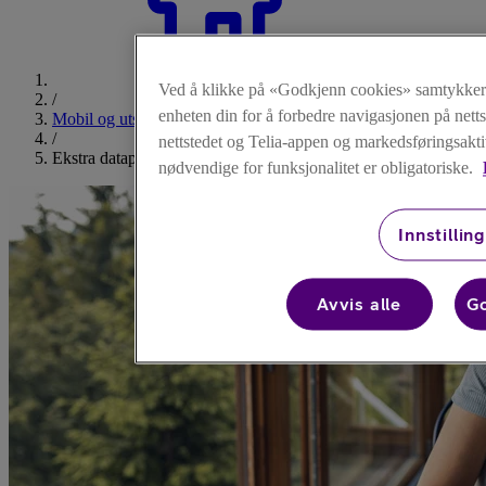
Forsiden
Ved å klikke på «Godkjenn cookies» samtykker d
/
enheten din for å forbedre navigasjonen på nett
Mobil og utstyr
/
nettstedet og Telia-appen og markedsføringsakti
Ekstra datapakker
nødvendige for funksjonalitet er obligatoriske.
Innstillin
Avvis alle
Go