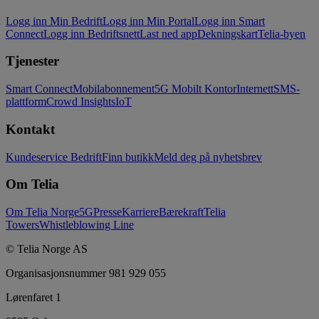
Logg inn Min Bedrift
Logg inn Min Portal
Logg inn Smart
Connect
Logg inn Bedriftsnett
Last ned app
Dekningskart
Telia-byen
Tjenester
Smart Connect
Mobilabonnement
5G Mobilt Kontor
Internett
SMS-
plattform
Crowd Insights
IoT
Kontakt
Kundeservice Bedrift
Finn butikk
Meld deg på nyhetsbrev
Om Telia
Om Telia Norge
5G
Presse
Karriere
Bærekraft
Telia
Towers
Whistleblowing Line
© Telia Norge AS
Organisasjonsnummer 981 929 055
Lørenfaret 1