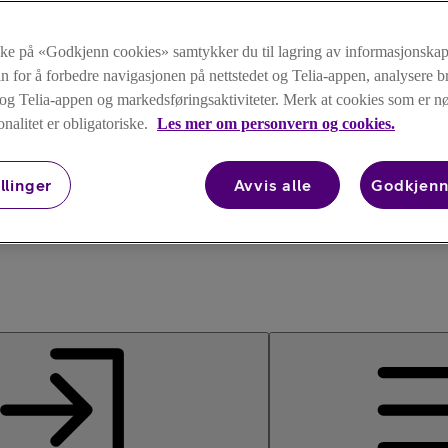
kke på «Godkjenn cookies» samtykker du til lagring av informasjonskap
n for å forbedre navigasjonen på nettstedet og Telia-appen, analysere b
t og Telia-appen og markedsføringsaktiviteter. Merk at cookies som er 
onalitet er obligatoriske.
Les mer om personvern og cookies.
llinger
Avvis alle
Godkjenn