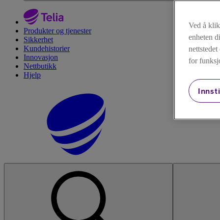
Ved å kli
Produkter og tjenester
enheten di
Sikkerhet
Kundehistorier
nettstede
Innovasjon
for funksj
Nettbutikk
Hjelp
Innsti