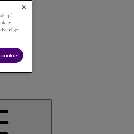
sler på
ruk av
nødvendige
 cookies