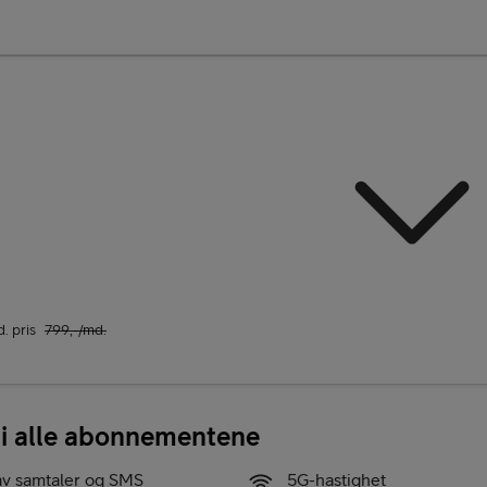
d. pris
799
,-/md.
 i alle abonnementene
av samtaler og SMS
5G-hastighet