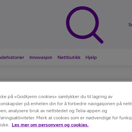
S
dehistorier
Innovasjon
Nettbutikk
Hjelp
Nyttige snarve
ikke på «Godkjenn cookies» samtykker du til lagring av
obilabonnement
/
Ubegrenset data
jonskapsler på enheten din for å forbedre navigasjonen på nett
pen, analysere bruk av nettstedet og Telia-appen og
ringsaktiviteter. Merk at cookies som er nødvendige for funksjo
iske.
Les mer om personvern og cookies.