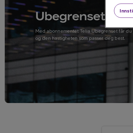
Innsti
Ubegrenset dat
Be om tilbud
Med abonnementet Telia Ubegrenset får du 
og den hastigheten som passer deg best.
Mobilabonnement
Mobiltelefoner