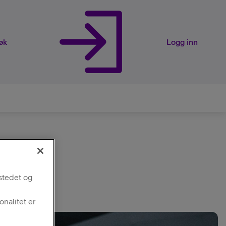
øk
Logg inn
ier
stedet og
nalitet er