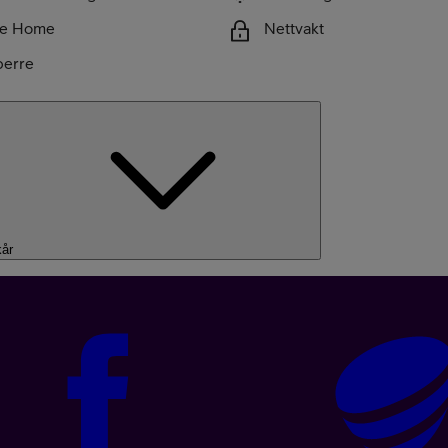
ke Home
Nettvakt
perre
år