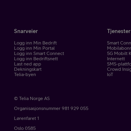
Snarveier
Tjenester
Logg inn Min Bedrift
Smart Conn
Logg inn Min Portal
Mobilabon
Logg inn Smart Connect
5G Mobilt 
Logg inn Bedriftsnett
Internett
Last ned app
SMS-plattf
Dekningskart
Crowd Insi
Telia-byen
IoT
©
Telia Norge AS
Organisasjonsnummer 981 929 055
Lørenfaret 1
Oslo
0585