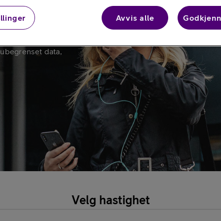
llinger
Avvis alle
Godkjenn
a
Telia Ubegrenset
ubegrenset data,
Telia Dobbel
Velg hastighet
Data Boost for ansatt