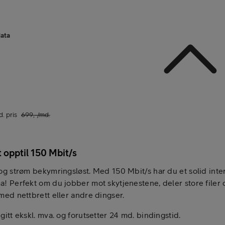
ata
Ekstra datapakke for 
d. pris
699
,-/md.
 opptil 150 Mbit/s
 og strøm bekymringsløst. Med 150 Mbit/s har du et solid int
! Perfekt om du jobber mot skytjenestene, deler store filer o
med nettbrett eller andre dingser.
gitt ekskl. mva. og forutsetter 24 md. bindingstid.