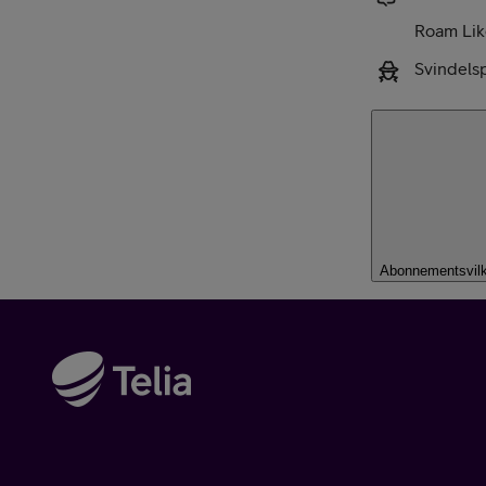
Roam Li
Svindels
Abonnementsvilk