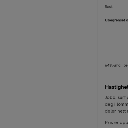
Rask
Ubegrenset d
Mobilt bredbånd
649
,-
/md.
or
Hastighet
Jobb, surf
deg i lomma
deler nett 
Pris er opp