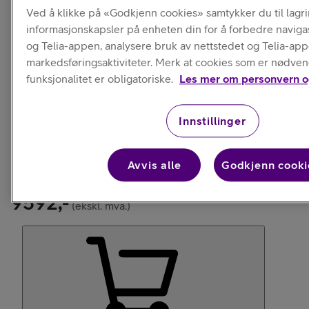
Ved å klikke på «Godkjenn cookies» samtykker du til lagr
informasjonskapsler på enheten din for å forbedre naviga
og Telia-appen, analysere bruk av nettstedet og Telia-ap
markedsføringsaktiviteter. Merk at cookies som er nødven
funksjonalitet er obligatoriske.
Les mer om personvern o
Innstillinger
Ubekreftet leveringstid
Klikk og Hent er tilgjengelig
Avvis alle
Godkjenn cooki
i 30 butikker
9592,-
(ekskl. mva.)