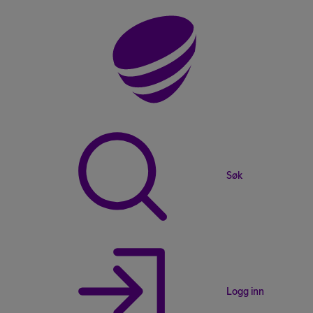
Søk
Logg inn