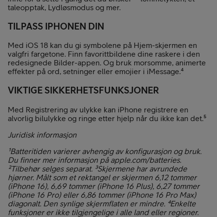
taleopptak, Lydløsmodus og mer.
TILPASS IPHONEN DIN
Med iOS 18 kan du gi symbolene på Hjem-skjermen en
valgfri fargetone. Finn favorittbildene dine raskere i den
redesignede Bilder-appen. Og bruk morsomme, animerte
effekter på ord, setninger eller emojier i iMessage.⁴
VIKTIGE SIKKERHETSFUNKSJONER
Med Registrering av ulykke kan iPhone registrere en
alvorlig bilulykke og ringe etter hjelp når du ikke kan det.⁵
Juridisk informasjon
¹Batteritiden varierer avhengig av konfigurasjon og bruk.
Du finner mer informasjon på apple.com/batteries.
²Tilbehør selges separat. ³Skjermene har avrundede
hjørner. Målt som et rektangel er skjermen 6,12 tommer
(iPhone 16), 6,69 tommer (iPhone 16 Plus), 6,27 tommer
(iPhone 16 Pro) eller 6,86 tommer (iPhone 16 Pro Max)
diagonalt. Den synlige skjermflaten er mindre. ⁴Enkelte
funksjoner er ikke tilgjengelige i alle land eller regioner.