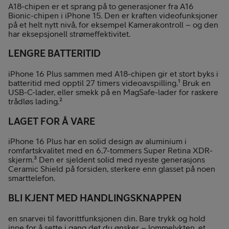
A18-chipen er et sprang på to generasjoner fra A16
Bionic-chipen i iPhone 15. Den er kraften videofunksjoner
på et helt nytt nivå, for eksempel Kamerakontroll – og den
har eksepsjonell strømeffektivitet.
LENGRE BATTERITID
iPhone 16 Plus sammen med A18-chipen gir et stort byks i
batteritid med opptil 27 timers videoavspilling.¹ Bruk en
USB-C-lader, eller smekk på en MagSafe-lader for raskere
trådløs lading.²
LAGET FOR Å VARE
iPhone 16 Plus har en solid design av aluminium i
romfartskvalitet med en 6,7-tommers Super Retina XDR-
skjerm.³ Den er sjeldent solid med nyeste generasjons
Ceramic Shield på forsiden, sterkere enn glasset på noen
smarttelefon.
BLI KJENT MED HANDLINGSKNAPPEN
en snarvei til favorittfunksjonen din. Bare trykk og hold
inne for å sette i gang det du ønsker – lommelykten, et