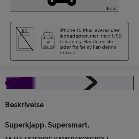
Bestill
iPhone 16 Plus leveres uten
ladeadapter
, men med USB-
4.5–25
C-ledning. Har du en slik
W
lader fra før av kan denne
USB-PD
brukes.
Beskrivelse
Spesifikasjoner
Energimerking
Omtaler
Beskrivelse
Superkjapp. Supersmart.
TA FULLSTENDIG KAMERAKONTROLL