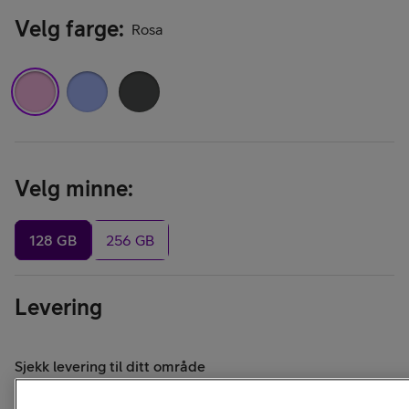
Velg farge
:
Rosa
Velg minne
:
128 GB
256 GB
Levering
Sjekk levering til ditt område