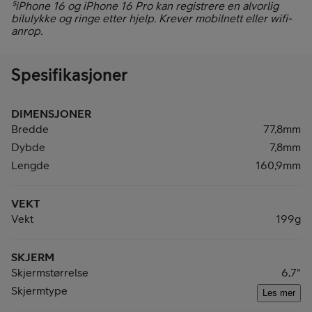
⁵iPhone 16 og iPhone 16 Pro kan registrere en alvorlig
bilulykke og ringe etter hjelp. Krever mobilnett eller wifi-
anrop.
Spesifikasjoner
DIMENSJONER
Bredde
77,8mm
Dybde
7,8mm
Lengde
160,9mm
VEKT
Vekt
199g
SKJERM
Skjermstørrelse
6,7"
Skjermtype
Les mer