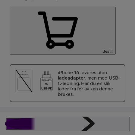
Bestill
iPhone 16 leveres uten
ladeadapter
, men med USB-
4.5–25
C-ledning. Har du en slik
W
lader fra før av kan denne
USB-PD
brukes.
Beskrivelse
Spesifikasjoner
Energimerking
Omtaler