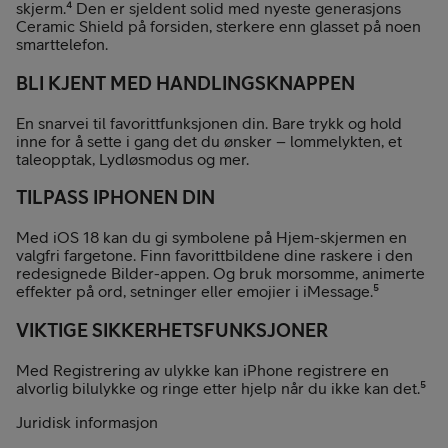
skjerm.⁴ Den er sjeldent solid med nyeste generasjons
Ceramic Shield på forsiden, sterkere enn glasset på noen
smarttelefon.
BLI KJENT MED HANDLINGSKNAPPEN
En snarvei til favorittfunksjonen din. Bare trykk og hold
inne for å sette i gang det du ønsker – lommelykten, et
taleopptak, Lydløsmodus og mer.
TILPASS IPHONEN DIN
Med iOS 18 kan du gi symbolene på Hjem-skjermen en
valgfri fargetone. Finn favorittbildene dine raskere i den
redesignede Bilder-appen. Og bruk morsomme, animerte
effekter på ord, setninger eller emojier i iMessage.⁵
VIKTIGE SIKKERHETSFUNKSJONER
Med Registrering av ulykke kan iPhone registrere en
alvorlig bilulykke og ringe etter hjelp når du ikke kan det.⁵
Juridisk informasjon