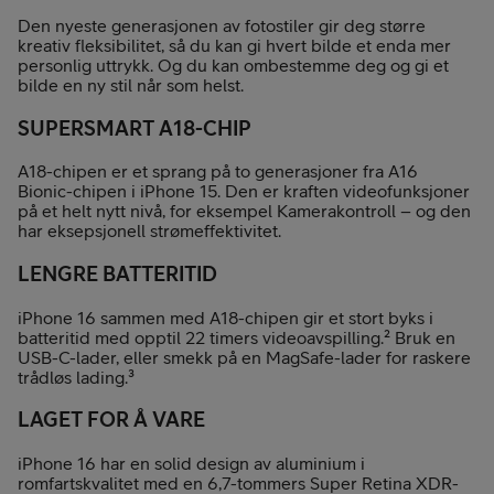
Den nyeste generasjonen av fotostiler gir deg større
kreativ fleksibilitet, så du kan gi hvert bilde et enda mer
personlig uttrykk. Og du kan ombestemme deg og gi et
bilde en ny stil når som helst.
SUPERSMART A18-CHIP
A18-chipen er et sprang på to generasjoner fra A16
Bionic-chipen i iPhone 15. Den er kraften videofunksjoner
på et helt nytt nivå, for eksempel Kamerakontroll – og den
har eksepsjonell strømeffektivitet.
LENGRE BATTERITID
iPhone 16 sammen med A18-chipen gir et stort byks i
batteritid med opptil 22 timers videoavspilling.² Bruk en
USB-C-lader, eller smekk på en MagSafe-lader for raskere
trådløs lading.³
LAGET FOR Å VARE
iPhone 16 har en solid design av aluminium i
romfartskvalitet med en 6,7-tommers Super Retina XDR-