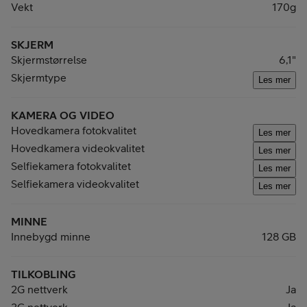
Vekt
170g
SKJERM
Skjermstørrelse
6,1"
Skjermtype
Les mer
KAMERA OG VIDEO
Hovedkamera fotokvalitet
Les mer
Hovedkamera videokvalitet
Les mer
Selfiekamera fotokvalitet
Les mer
Selfiekamera videokvalitet
Les mer
MINNE
Innebygd minne
128 GB
TILKOBLING
2G nettverk
Ja
3G nettverk
Ja