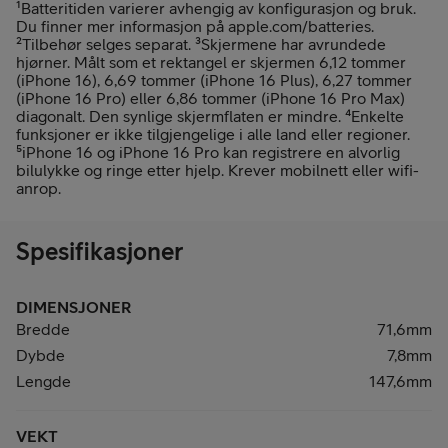
¹Batteritiden varierer avhengig av konfigurasjon og bruk.
Du finner mer informasjon på apple.com/batteries.
²Tilbehør selges separat. ³Skjermene har avrundede
hjørner. Målt som et rektangel er skjermen 6,12 tommer
(iPhone 16), 6,69 tommer (iPhone 16 Plus), 6,27 tommer
(iPhone 16 Pro) eller 6,86 tommer (iPhone 16 Pro Max)
diagonalt. Den synlige skjermflaten er mindre. ⁴Enkelte
funksjoner er ikke tilgjengelige i alle land eller regioner.
⁵iPhone 16 og iPhone 16 Pro kan registrere en alvorlig
bilulykke og ringe etter hjelp. Krever mobilnett eller wifi-
anrop.
Spesifikasjoner
DIMENSJONER
Bredde
71,6mm
Dybde
7,8mm
Lengde
147,6mm
VEKT