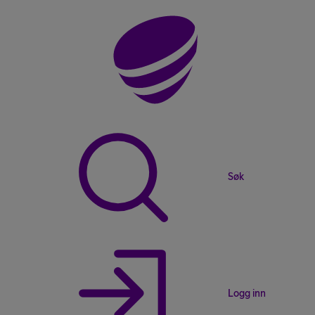
Søk
Logg inn