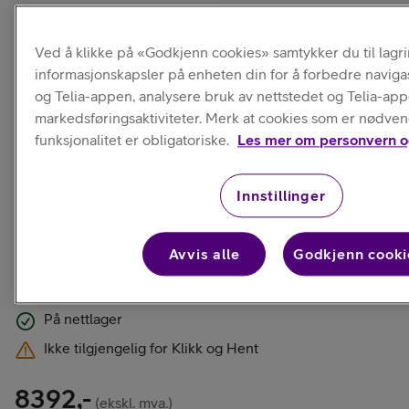
Levering
Ved å klikke på «Godkjenn cookies» samtykker du til lagr
informasjonskapsler på enheten din for å forbedre naviga
Sjekk levering til ditt område
og Telia-appen, analysere bruk av nettstedet og Telia-ap
markedsføringsaktiviteter. Merk at cookies som er nødven
funksjonalitet er obligatoriske.
Les mer om personvern o
Innstillinger
Avvis alle
Godkjenn cooki
På nettlager
Ikke tilgjengelig for Klikk og Hent
8392,-
(ekskl. mva.)