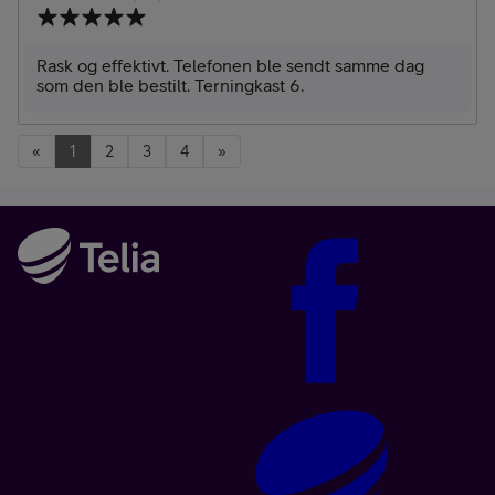
Rask og effektivt. Telefonen ble sendt samme dag
som den ble bestilt. Terningkast 6.
«
1
2
3
4
»