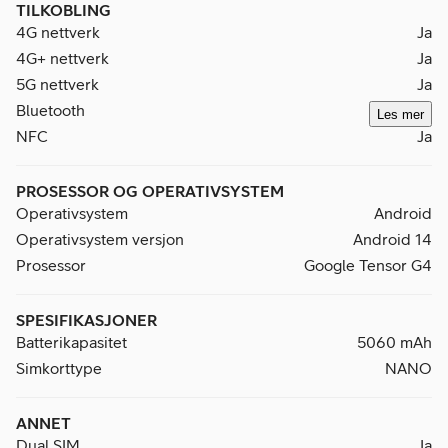
TILKOBLING
4G nettverk
Ja
4G+ nettverk
Ja
5G nettverk
Ja
Bluetooth
Les mer
NFC
Ja
PROSESSOR OG OPERATIVSYSTEM
Operativsystem
Android
Operativsystem versjon
Android 14
Prosessor
Google Tensor G4
SPESIFIKASJONER
Batterikapasitet
5060 mAh
Simkorttype
NANO
ANNET
Dual SIM
Ja