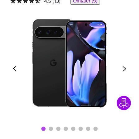
4.5
(13)
Omtaler (5)