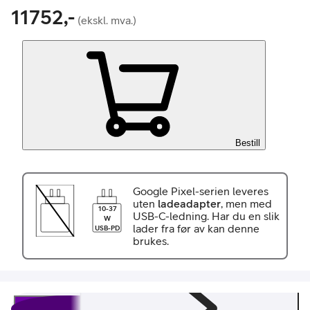
11752,-
(ekskl. mva.)
Bestill
Google Pixel-serien leveres
uten
ladeadapter
, men med
10-37
USB-C-ledning. Har du en slik
W
lader fra før av kan denne
USB-PD
brukes.
Beskrivelse
Spesifikasjoner
Energimerking
Omtaler