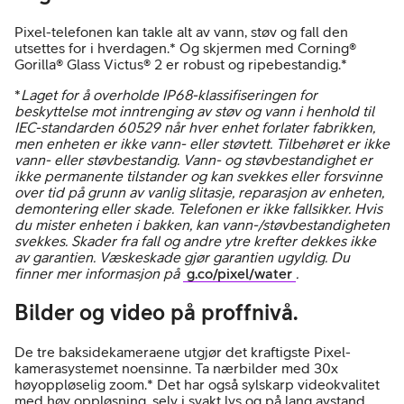
Pixel-telefonen kan takle alt av vann, støv og fall den
utsettes for i hverdagen.* Og skjermen med Corning®
Gorilla® Glass Victus® 2 er robust og ripebestandig.*
*
Laget for å overholde IP68-klassifiseringen for
beskyttelse mot inntrenging av støv og vann i henhold til
IEC-standarden 60529 når hver enhet forlater fabrikken,
men enheten er ikke vann- eller støvtett. Tilbehøret er ikke
vann- eller støvbestandig. Vann- og støvbestandighet er
ikke permanente tilstander og kan svekkes eller forsvinne
over tid på grunn av vanlig slitasje, reparasjon av enheten,
demontering eller skade. Telefonen er ikke fallsikker. Hvis
du mister enheten i bakken, kan vann-/støvbestandigheten
svekkes. Skader fra fall og andre ytre krefter dekkes ikke
av garantien. Væskeskade gjør garantien ugyldig. Du
finner mer informasjon på
g.co/pixel/water
.
Bilder og video på proffnivå.
De tre baksidekameraene utgjør det kraftigste Pixel-
kamerasystemet noensinne. Ta nærbilder med 30x
høyoppløselig zoom.* Det har også sylskarp videokvalitet
med høy oppløsning, selv i svakt lys og på lang avstand.