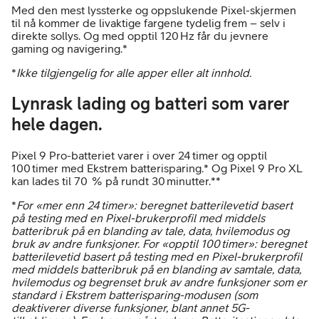
Med den mest lyssterke og oppslukende Pixel-skjermen
til nå kommer de livaktige fargene tydelig frem – selv i
direkte sollys. Og med opptil 120 Hz får du jevnere
gaming og navigering.*
*
Ikke tilgjengelig for alle apper eller alt innhold.
Lynrask lading og batteri som varer
hele dagen.
Pixel 9 Pro-batteriet varer i over 24 timer og opptil
100 timer med Ekstrem batterisparing.* Og Pixel 9 Pro XL
kan lades til 70 % på rundt 30 minutter.**
*
For «mer enn 24 timer»: beregnet batterilevetid basert
på testing med en Pixel-brukerprofil med middels
batteribruk på en blanding av tale, data, hvilemodus og
bruk av andre funksjoner. For «opptil 100 timer»: beregnet
batterilevetid basert på testing med en Pixel-brukerprofil
med middels batteribruk på en blanding av samtale, data,
hvilemodus og begrenset bruk av andre funksjoner som er
standard i Ekstrem batterisparing-modusen (som
deaktiverer diverse funksjoner, blant annet 5G-