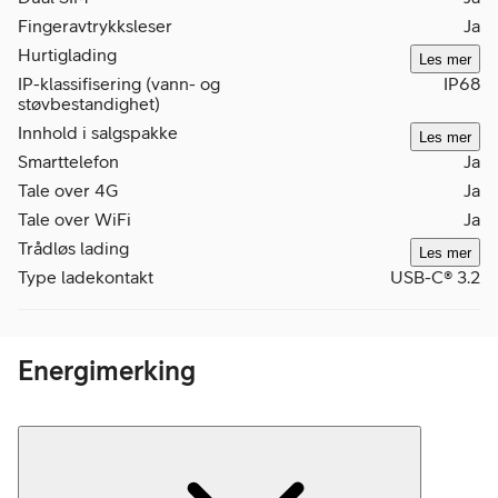
Fingeravtrykksleser
Ja
Hurtiglading
Les mer
IP-klassifisering (vann- og
IP68
støvbestandighet)
Innhold i salgspakke
Les mer
Smarttelefon
Ja
Tale over 4G
Ja
Tale over WiFi
Ja
Trådløs lading
Les mer
Type ladekontakt
USB-C® 3.2
Energimerking