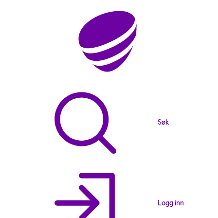
Søk
Logg inn