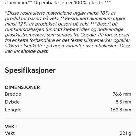
aluminium.** Og emballasjen er 100 % plastfri.***
*
Disse resirkulerte materialene utgjør minst 18 % av
produktet basert på vekt.
**
Resirkulert aluminium utgjør
minst 12 % av produktet basert på vekt.
***
Basert på
butikkemballasjen (unntatt klebemidler og nødvendige
plastklistremerker) som sendes fra Google. På forespørsel
fra enkelte forhandlere er det festet klistremerker og/eller
sikkerhetsetiketter på noen varianter av emballasjen. Disse
kan inneholde plast.
Spesifikasjoner
DIMENSJONER
Bredde
76,6 mm
Dybde
8,5 mm
Lengde
162,8 mm
VEKT
Vekt
221 g