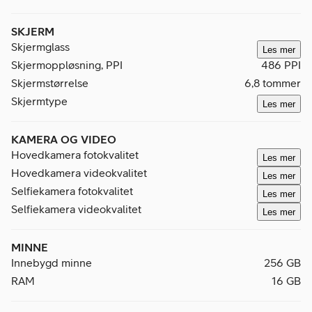
SKJERM
Skjermglass
Les mer
Skjermoppløsning, PPI
486 PPI
Skjermstørrelse
6,8 tommer
Skjermtype
Les mer
KAMERA OG VIDEO
Hovedkamera fotokvalitet
Les mer
Hovedkamera videokvalitet
Les mer
Selfiekamera fotokvalitet
Les mer
Selfiekamera videokvalitet
Les mer
MINNE
Innebygd minne
256 GB
RAM
16 GB