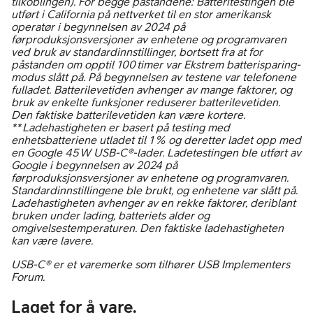
tilkoblingen). For begge påstandene: Batteritestingen ble
utført i California på nettverket til en stor amerikansk
operatør i begynnelsen av 2024 på
førproduksjonsversjoner av enhetene og programvaren
ved bruk av standardinnstillinger, bortsett fra at for
påstanden om opptil 100 timer var Ekstrem batterisparing-
modus slått på. På begynnelsen av testene var telefonene
fulladet. Batterilevetiden avhenger av mange faktorer, og
bruk av enkelte funksjoner reduserer batterilevetiden.
Den faktiske batterilevetiden kan være kortere.
** Ladehastigheten er basert på testing med
enhetsbatteriene utladet til 1 % og deretter ladet opp med
en Google 45 W USB-C®-lader. Ladetestingen ble utført av
Google i begynnelsen av 2024 på
førproduksjonsversjoner av enhetene og programvaren.
Standardinnstillingene ble brukt, og enhetene var slått på.
Ladehastigheten avhenger av en rekke faktorer, deriblant
bruken under lading, batteriets alder og
omgivelsestemperaturen. Den faktiske ladehastigheten
kan være lavere.
USB-C® er et varemerke som tilhører USB Implementers
Forum.
Laget for å vare.