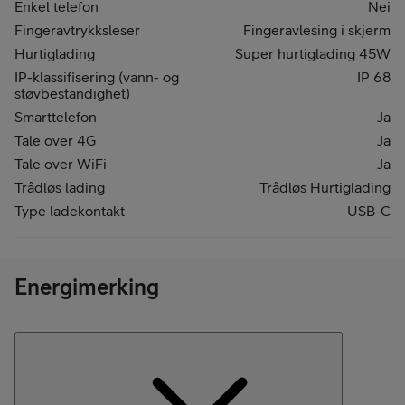
Enkel telefon
Nei
Fingeravtrykksleser
Fingeravlesing i skjerm
Hurtiglading
Super hurtiglading 45W
IP-klassifisering (vann- og
IP 68
støvbestandighet)
Smarttelefon
Ja
Tale over 4G
Ja
Tale over WiFi
Ja
Trådløs lading
Trådløs Hurtiglading
Type ladekontakt
USB-C
Energimerking