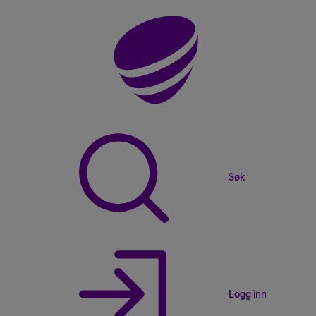
Søk
Logg inn