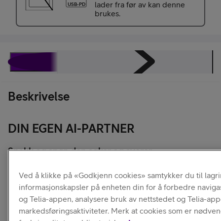
lader fra før av kan denne
USB-PD
brukes.
Beskrivelse
Juridisk
Spesifikasjoner
Energimerking
Beskrivelse
DIN EGEN AI-PARTNER
Snakk og spør, den søker og svarer.
Samsung Galaxy S25 sparer betydelig tid for deg ved å
Ved å klikke på «Godkjenn cookies» samtykker du til lagr
løse komplekse problemer raskt og sømløst. Den lytter til
informasjonskapsler på enheten din for å forbedre naviga
tale, er intuitiv og tilpasser seg deg jo mer dere
kommuniserer. Utnytt den lynraske søkingen mellom
og Telia-appen, analysere bruk av nettstedet og Telia-ap
apper, oversettelse til og fra 45 språk, leksehjelp og
markedsføringsaktiviteter. Merk at cookies som er nødven
middagsfikseren. Nå skaper du på en helt ny og smidig