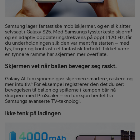
Samsung lager fantastiske mobilskjermer, og en slik sitter
selvsagt i Galaxy S25. Med Samsungs lyssterkeste skjerm⁵
og en adaptiv oppdateringsfrekvens på opptil 120 Hz, får
du underholdningen slik den var ment fra starten – med
lys, farger og kontrast i et fantastisk forhold. Takket være
en tynnere ramme har skjermen mer overflate.
Skjermen vet når ballen beveger seg raskt.
Galaxy AI-funksjonene gjør skjermen smartere, raskere og
mer intuitiv.⁵ For eksempel registrerer den det du ser:
bevegelsen til ballen og spillerne i kampen blir nå
skarpere med ProScaler – en funksjon hentet fra
Samsungs avanserte TV-teknologi.
Ikke tenk på ladingen