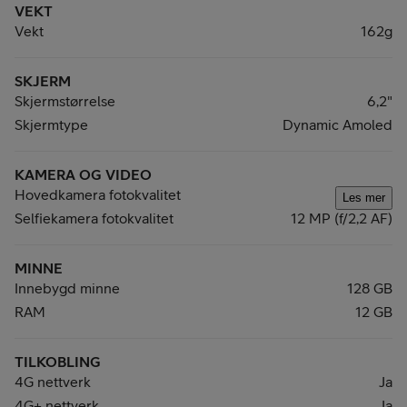
VEKT
Vekt
162g
SKJERM
Skjermstørrelse
6,2"
Skjermtype
Dynamic Amoled
KAMERA OG VIDEO
Hovedkamera fotokvalitet
Les mer
Selfiekamera fotokvalitet
12 MP (f/2,2 AF)
MINNE
Innebygd minne
128 GB
RAM
12 GB
TILKOBLING
4G nettverk
Ja
4G+ nettverk
Ja