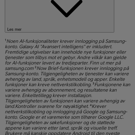
Les mer
¹
Noen AI-funksjonaliteter krever innlogging på Samsung-
konto. Galaxy AI "Avansert intelligens" er inkludert.
Fremtidige utgivelser kan inneholde nye funksjoner eller
tjenester som tilbys mot et gebyr. Andre vilkår kan gjelde
for AI-funksjoner levert av tredjeparter. Finn ut mer på
samsung.com
²
Now Brief-funksjonen krever innlogging på
Samsung-konto. Tilgjengeligheten av tjenester kan variere
avhengig av land, språk, enhetsmodell og apper. Enkelte
funksjoner kan kreve nettverkstilkobling.
³
Funksjonene kan
variere avhengig av abonnement, og resultatene kan
variere. Enkeltetillegg krever installasjon.
Tilgjengeligheten av funksjonen kan variere avhengig av
land.Kontroller svarene for nøyaktighet.
⁴
Krever
nettverkstilkobling og innlogging på Google og Samsung-
konto. Google er et varemerke som tilhører Google LLC.
Tilgjengeligheten av søkefunksjoner og de støttede
appene kan variere etter land, språk og visuelle treff.
Brukere må kanskje oppdatere Android til den nyeste