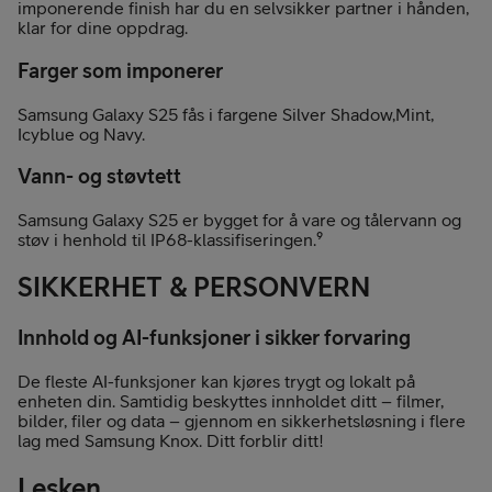
imponerende finish har du en selvsikker partner i hånden,
klar for dine oppdrag.
Farger som imponerer
Samsung Galaxy S25 fås i fargene Silver Shadow,Mint,
Icyblue og Navy.
Vann- og støvtett
Samsung Galaxy S25 er bygget for å vare og tålervann og
støv i henhold til IP68-klassifiseringen.⁹
SIKKERHET & PERSONVERN
Innhold og AI-funksjoner i sikker forvaring
De fleste AI-funksjoner kan kjøres trygt og lokalt på
enheten din. Samtidig beskyttes innholdet ditt – filmer,
bilder, filer og data – gjennom en sikkerhetsløsning i flere
lag med Samsung Knox. Ditt forblir ditt!
I esken