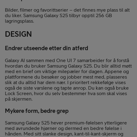
Bilder, filmer og favorittserier – det finnes mye plass til alt
du liker. Samsung Galaxy S25 tilbyr opptil 256 GB
lagringsplass.
DESIGN
Endrer utseende etter din atferd
Galaxy AI sammen med One UI 7 samarbeider for å forstå
hvordan du bruker Samsung Galaxy S25. Du blir alltid møtt
med en brief om viktige milepæler for dagen. Appene og
plattformene du besøker og jobber mest med, plasseres
slik at du alltid har dem nær. I prioritert rekkefølge vises
også de siste varslene og tapte anrop. Du kan også bruke
Lock Screen, hvor du selv bestemmer hva som skal vises
på skjermen.
Mykere form, bedre grep
Samsung Galaxy S25 hever premium-følelsen ytterligere
med avrundede hjørner og dermed en bedre følelse i
hånden. Med sitt slanke design, kant-til-kant-skjerm og