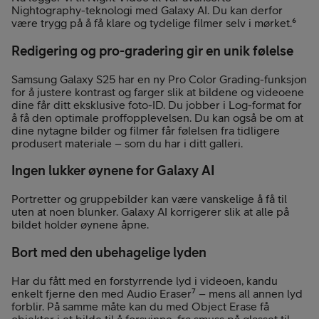
Nightography-teknologi med Galaxy AI. Du kan derfor
være trygg på å få klare og tydelige filmer selv i mørket.⁶
Redigering og pro-gradering gir en unik følelse
Samsung Galaxy S25 har en ny Pro Color Grading-funksjon
for å justere kontrast og farger slik at bildene og videoene
dine får ditt eksklusive foto-ID. Du jobber i Log-format for
å få den optimale proffopplevelsen. Du kan også be om at
dine nytagne bilder og filmer får følelsen fra tidligere
produsert materiale – som du har i ditt galleri.
Ingen lukker øynene for Galaxy AI
Portretter og gruppebilder kan være vanskelige å få til
uten at noen blunker. Galaxy AI korrigerer slik at alle på
bildet holder øynene åpne.
Bort med den ubehagelige lyden
Har du fått med en forstyrrende lyd i videoen, kandu
enkelt fjerne den med Audio Eraser⁷ – mens all annen lyd
forblir. På samme måte kan du med Object Erase få
objekter i et bilde til å forsvinne, fra smuss på glasset til