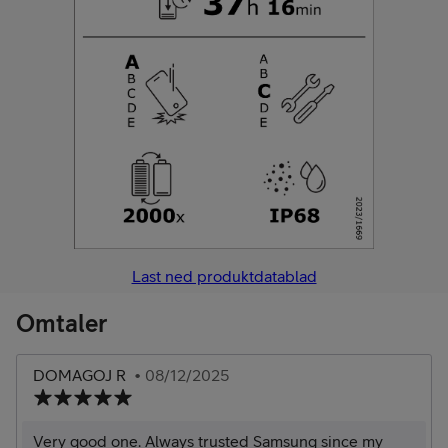
Last ned produktdatablad
Omtaler
DOMAGOJ R
• 08/12/2025
Very good one. Always trusted Samsung since my