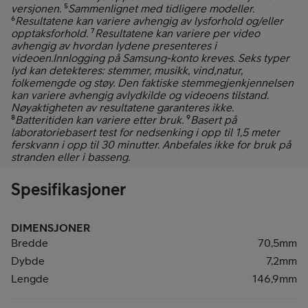
versjonen.
⁵
Sammenlignet med tidligere modeller.
⁶
Resultatene kan variere avhengig av lysforhold og/eller
opptaksforhold.
⁷
Resultatene kan variere per video
avhengig av hvordan lydene presenteres i
videoen.Innlogging på Samsung-konto kreves. Seks typer
lyd kan detekteres: stemmer, musikk, vind,natur,
folkemengde og støy. Den faktiske stemmegjenkjennelsen
kan variere avhengig avlydkilde og videoens tilstand.
Nøyaktigheten av resultatene garanteres ikke.
⁸
Batteritiden kan variere etter bruk.
⁹
Basert på
laboratoriebasert test for nedsenking i opp til 1,5 meter
ferskvann i opp til 30 minutter. Anbefales ikke for bruk på
stranden eller i basseng.
Spesifikasjoner
DIMENSJONER
Bredde
70,5mm
Dybde
7,2mm
Lengde
146,9mm