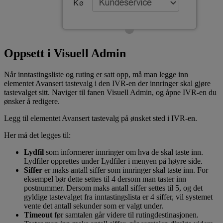
Oppsett i Visuell Admin
Når inntastingsliste og ruting er satt opp, må man legge inn
elementet Avansert tastevalg i den IVR-en der innringer skal gjøre
tastevalget sitt. Naviger til fanen Visuell Admin, og åpne IVR-en du
ønsker å redigere.
Legg til elementet Avansert tastevalg på ønsket sted i IVR-en.
Her må det legges til:
Lydfil
som informerer innringer om hva de skal taste inn.
Lydfiler opprettes under Lydfiler i menyen på høyre side.
Siffer
er maks antall siffer som innringer skal taste inn. For
eksempel bør dette settes til 4 dersom man taster inn
postnummer. Dersom maks antall siffer settes til 5, og det
gyldige tastevalget fra inntastingslista er 4 siffer, vil systemet
vente det antall sekunder som er valgt under.
Timeout
før samtalen går videre til rutingdestinasjonen.