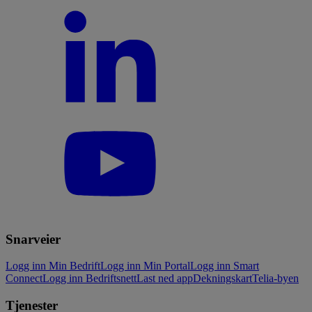
Snarveier
Logg inn Min Bedrift
Logg inn Min Portal
Logg inn Smart
Connect
Logg inn Bedriftsnett
Last ned app
Dekningskart
Telia-byen
Tjenester