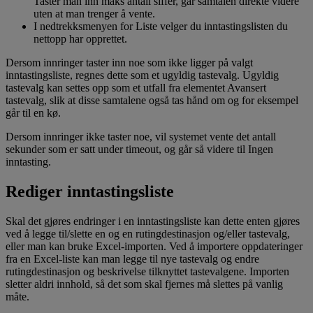
Taster man inn maks antall siffer, går samtalen direkte videre
uten at man trenger å vente.
I nedtrekksmenyen for Liste velger du inntastingslisten du
nettopp har opprettet.
Dersom innringer taster inn noe som ikke ligger på valgt
inntastingsliste, regnes dette som et ugyldig tastevalg. Ugyldig
tastevalg kan settes opp som et utfall fra elementet Avansert
tastevalg, slik at disse samtalene også tas hånd om og for eksempel
går til en kø.
Dersom innringer ikke taster noe, vil systemet vente det antall
sekunder som er satt under timeout, og går så videre til Ingen
inntasting.
Rediger inntastingsliste
Skal det gjøres endringer i en inntastingsliste kan dette enten gjøres
ved å legge til/slette en og en rutingdestinasjon og/eller tastevalg,
eller man kan bruke Excel-importen. Ved å importere oppdateringer
fra en Excel-liste kan man legge til nye tastevalg og endre
rutingdestinasjon og beskrivelse tilknyttet tastevalgene. Importen
sletter aldri innhold, så det som skal fjernes må slettes på vanlig
måte.