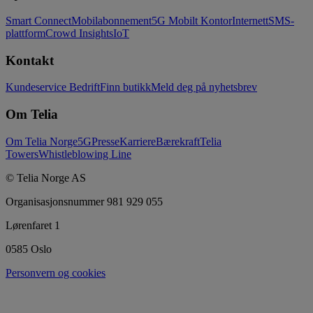
Smart Connect
Mobilabonnement
5G Mobilt Kontor
Internett
SMS-
plattform
Crowd Insights
IoT
Kontakt
Kundeservice Bedrift
Finn butikk
Meld deg på nyhetsbrev
Om Telia
Om Telia Norge
5G
Presse
Karriere
Bærekraft
Telia
Towers
Whistleblowing Line
© Telia Norge AS
Organisasjonsnummer 981 929 055
Lørenfaret 1
0585 Oslo
Personvern og cookies