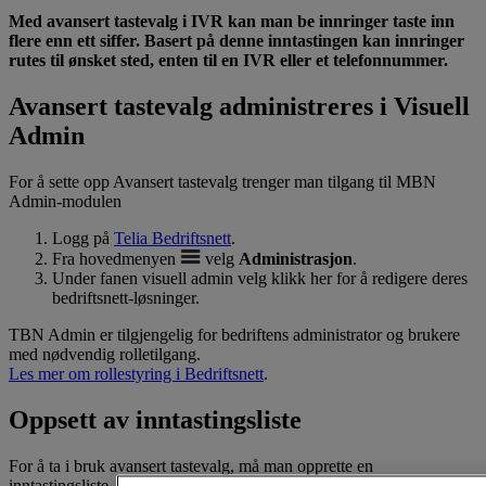
Med avansert tastevalg i IVR kan man be innringer taste inn
flere enn ett siffer. Basert på denne inntastingen kan innringer
rutes til ønsket sted, enten til en IVR eller et telefonnummer.
Avansert tastevalg administreres i Visuell
Admin
For å sette opp Avansert tastevalg trenger man tilgang til MBN
Admin-modulen
Logg på
Telia Bedriftsnett
.
Fra hovedmenyen
velg
Administrasjon
.
Under fanen visuell admin velg klikk her for å redigere deres
bedriftsnett-løsninger.
TBN Admin er tilgjengelig for bedriftens administrator og brukere
med nødvendig rolletilgang.
Les mer om rollestyring i Bedriftsnett
.
Oppsett av inntastingsliste
For å ta i bruk avansert tastevalg, må man opprette en
inntastingsliste. En inntastingsliste inneholder alle gyldige tastevalg