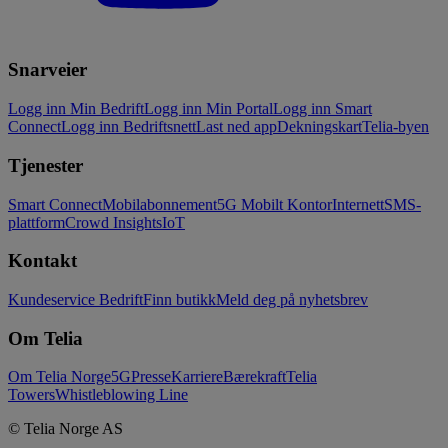
Snarveier
Logg inn Min Bedrift
Logg inn Min Portal
Logg inn Smart
Connect
Logg inn Bedriftsnett
Last ned app
Dekningskart
Telia-byen
Tjenester
Smart Connect
Mobilabonnement
5G Mobilt Kontor
Internett
SMS-
plattform
Crowd Insights
IoT
Kontakt
Kundeservice Bedrift
Finn butikk
Meld deg på nyhetsbrev
Om Telia
Om Telia Norge
5G
Presse
Karriere
Bærekraft
Telia
Towers
Whistleblowing Line
© Telia Norge AS