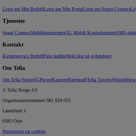
Logg inn Min Bedrift
Logg inn Min Portal
Logg inn Smart Connect
Lo
Tjenester
Smart Connect
Mobilabonnement
5G Mobilt Kontor
Internett
SMS-plat
Kontakt
Kundeservice Bedrift
Finn butikk
Meld deg på nyhetsbrev
Om Telia
Om Telia Norge
5G
Presse
Karriere
Bærekraft
Telia Towers
Whistleblow
© Telia Norge AS
Organisasjonsnummer 981 929 055
Lørenfaret 1
0585 Oslo
Personvern og cookies