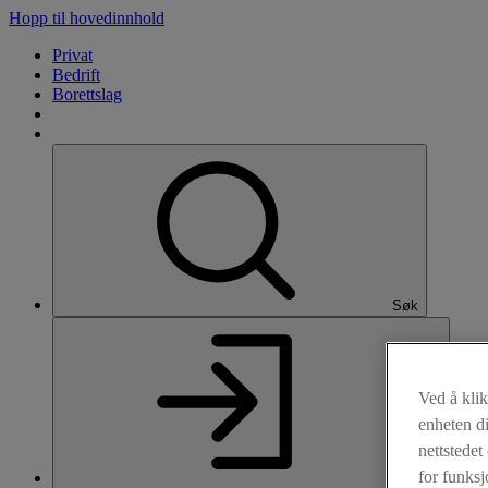
Hopp til hovedinnhold
Privat
Bedrift
Borettslag
Søk
Ved å kli
enheten di
nettstede
for funksj
Logg inn