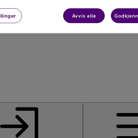
llinger
Avvis alle
Godkjenn