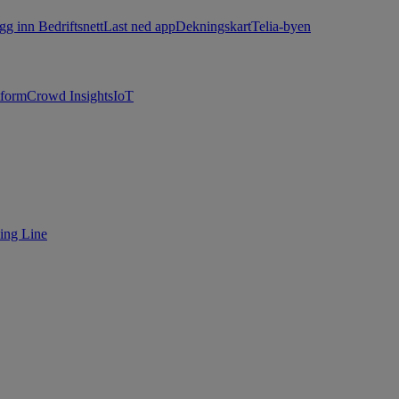
gg inn Bedriftsnett
Last ned app
Dekningskart
Telia-byen
tform
Crowd Insights
IoT
ing Line