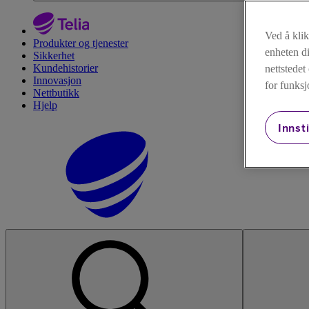
Ved å kli
Produkter og tjenester
enheten di
Sikkerhet
Kundehistorier
nettstede
Innovasjon
for funksj
Nettbutikk
Hjelp
Innsti