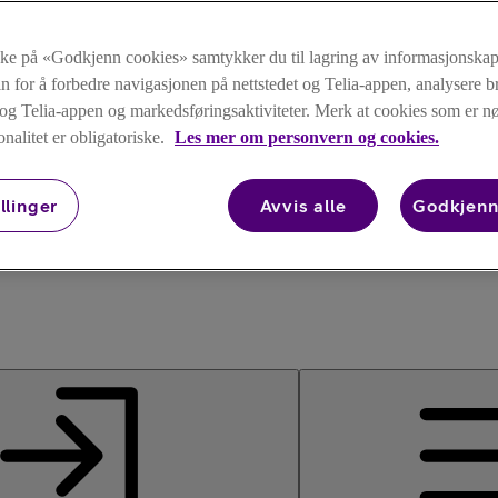
kke på «Godkjenn cookies» samtykker du til lagring av informasjonskap
n for å forbedre navigasjonen på nettstedet og Telia-appen, analysere b
t og Telia-appen og markedsføringsaktiviteter. Merk at cookies som er 
onalitet er obligatoriske.
Les mer om personvern og cookies.
llinger
Avvis alle
Godkjenn