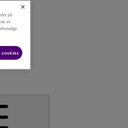
sler på
ruk av
nødvendige
 cookies