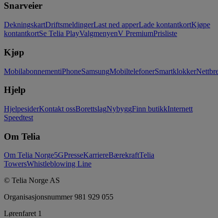
Snarveier
Dekningskart
Driftsmeldinger
Last ned apper
Lade kontantkort
Kjøpe
kontantkort
Se Telia Play
Valgmenyen
V Premium
Prisliste
Kjøp
Mobilabonnement
iPhone
Samsung
Mobiltelefoner
Smartklokker
Nettbre
Hjelp
Hjelpesider
Kontakt oss
Borettslag
Nybygg
Finn butikk
Internett
Speedtest
Om Telia
Om Telia Norge
5G
Presse
Karriere
Bærekraft
Telia
Towers
Whistleblowing Line
© Telia Norge AS
Organisasjonsnummer 981 929 055
Lørenfaret 1