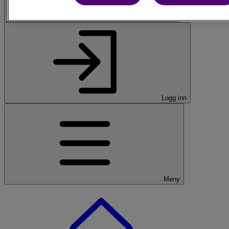
Søk
Logg inn
Meny