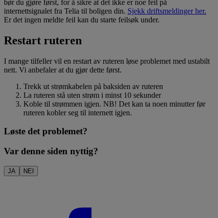
bør du gjøre først, for å sikre at det ikke er noe feil på
internettsignalet fra Telia til boligen din.
Sjekk driftsmeldinger her.
Er det ingen meldte feil kan du starte feilsøk under.
Restart ruteren
I mange tilfeller vil en restart av ruteren løse problemet med ustabilt
nett. Vi anbefaler at du gjør dette først.
Trekk ut strømkabelen på baksiden av ruteren
La ruteren stå uten strøm i minst 10 sekunder
Koble til strømmen igjen. NB! Det kan ta noen minutter før
ruteren kobler seg til internett igjen.
Løste det problemet?
Var denne siden nyttig?
JA
NEI