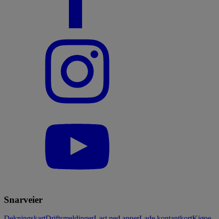
Snarveier
Dekningskart
Driftsmeldinger
Last ned apper
Lade kontantkort
Kjøpe