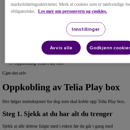
markedsføringsaktiviteter. Merk at cookies som er nødvendige for 
obligatoriske.
Les mer om personvern og cookies.
Forsiden
/
Innstillinger
TV
/
TV-bokser
/
Avvis alle
Godkjenn cookie
Telia Play box
/
Oppkobling Telia Play box
Gjør-det-selv
Oppkobling av Telia Play box
Her følger instruksjoner for deg som skal koble opp Telia Play box.
Steg 1. Sjekk at du har alt du trenger
Sjekk at alle delene fulgte med i esken før du går i gang med