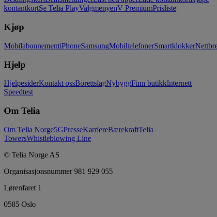
kontantkort
Se Telia Play
Valgmenyen
V Premium
Prisliste
Kjøp
Mobilabonnement
iPhone
Samsung
Mobiltelefoner
Smartklokker
Nettbre
Hjelp
Hjelpesider
Kontakt oss
Borettslag
Nybygg
Finn butikk
Internett
Speedtest
Om Telia
Om Telia Norge
5G
Presse
Karriere
Bærekraft
Telia
Towers
Whistleblowing Line
© Telia Norge AS
Organisasjonsnummer 981 929 055
Lørenfaret 1
0585 Oslo