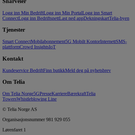
Snarveier
Logg inn Min Bedrift
Logg inn Min Portal
Logg inn Smart
Connect
Logg inn Bedriftsnett
Last ned app
Dekningskart
Telia-byen
Tjenester
Smart Connect
Mobilabonnement
5G Mobilt Kontor
Internett
SMS-
plattform
Crowd Insights
IoT
Kontakt
Kundeservice Bedrift
Finn butikk
Meld deg på nyhetsbrev
Om Telia
Om Telia Norge
5G
Presse
Karriere
Bærekraft
Telia
Towers
Whistleblowing Line
© Telia Norge AS
Organisasjonsnummer 981 929 055
Lørenfaret 1