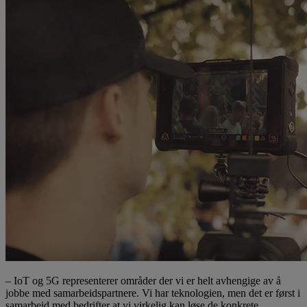
– IoT og 5G representerer områder der vi er helt avhengige av å
jobbe med samarbeidspartnere. Vi har teknologien, men det er først i
samarbeid med bedrifter at vi virkelig kan løse de konkrete