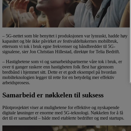
– 5G-nettet som ble benyttet i produksjonen var lynraskt, hadde høy
kapasitet og ble ikke påvirket av festivaldeltakernes mobilbruk,
ettersom vi tok i bruk egne frekvenser og båndbredder til 5G-
signalene, sier Jon Christian Hillestad, direktør for Telia Bedrift.
– Hastighetene som vi og samarbeidspartnerne våre tok i bruk, er
over ti ganger raskere enn hastigheten folk flest har gjennom
bredbånd i hjemmet sitt. Dette er et godt eksempel på hvordan
mobilteknologien legger til rette for en betydelig mer effektiv
arbeidsprosess.
Samarbeid er nøkkelen til suksess
Pilotprosjektet viser at mulighetene for effektive og nyskapende
digitale løsninger er enorme med 5G-teknologi. Nøkkelen for å få
det til er samarbeid – både med etablerte bedrifter og med startups.