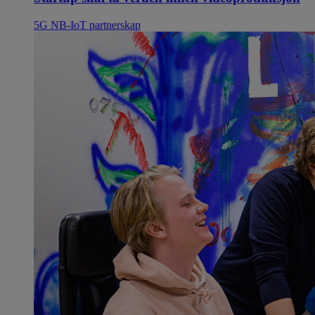
5G
NB-IoT
partnerskap