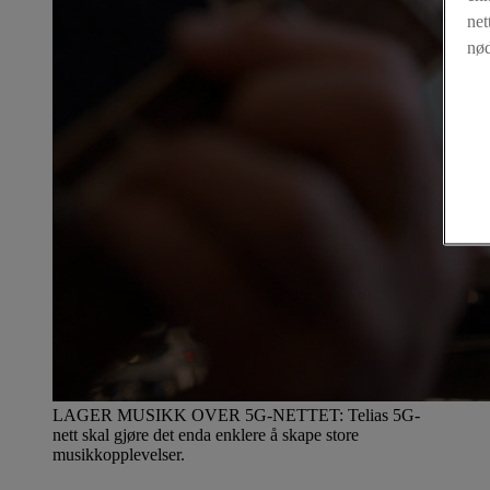
net
nød
LAGER MUSIKK OVER 5G-NETTET: Telias 5G-
nett skal gjøre det enda enklere å skape store
musikkopplevelser.