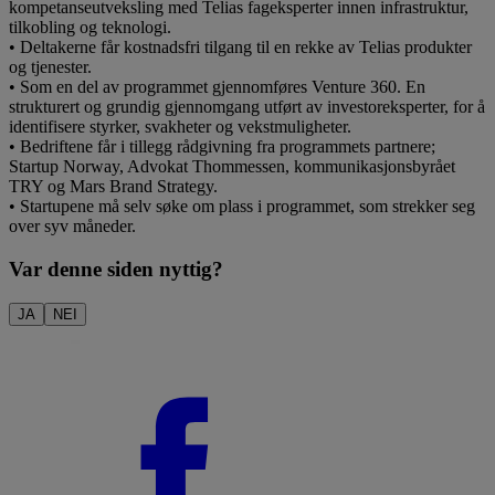
kompetanseutveksling med Telias fageksperter innen infrastruktur,
tilkobling og teknologi.
• Deltakerne får kostnadsfri tilgang til en rekke av Telias produkter
og tjenester.
• Som en del av programmet gjennomføres Venture 360. En
strukturert og grundig gjennomgang utført av investoreksperter, for å
identifisere styrker, svakheter og vekstmuligheter.
• Bedriftene får i tillegg rådgivning fra programmets partnere;
Startup Norway, Advokat Thommessen, kommunikasjonsbyrået
TRY og Mars Brand Strategy.
• Startupene må selv søke om plass i programmet, som strekker seg
over syv måneder.
Var denne siden nyttig?
JA
NEI