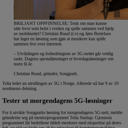
BRILJANT OPPFINNELSE: Tenk om man kunne
sitte hvor som helst i verden og spille sammen ved hjelp
av mobilnettet? Christian Ruud (t.v) og Jørn Bertelsen
har laget en løsning som gjør at musikere kan spille
sammen live over internett.
– Utviklingen og forbedringene av 5G-nettet går veldig
raskt. Dagens spesialløsninger er hverdagsløsninger om
noen få år.
Christian Ruud, gründer, Songpark.
Telia leder an utrullingen av 5G i Norge. Allerede nå har 9 av 10
nordmenn dekning.
Tester ut morgendagens 5G-løsninger
For å utvikle Songparks løsning for morgendagens 5G-nett, meldte
gründerne seg på mentorprogrammet Telia Startup. Gjennom
programmet får bedriftene tildelt mentorer med ekspertise på deres
felt, og råd og hjelp om alt fra teknologi til forretningsutvikling.