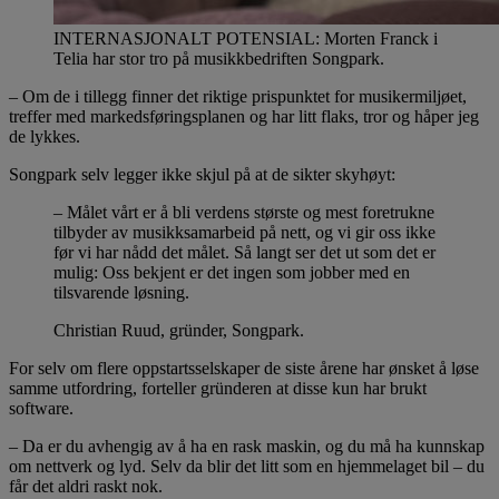
INTERNASJONALT POTENSIAL: Morten Franck i
Telia har stor tro på musikkbedriften Songpark.
– Om de i tillegg finner det riktige prispunktet for musikermiljøet,
treffer med markedsføringsplanen og har litt flaks, tror og håper jeg
de lykkes.
Songpark selv legger ikke skjul på at de sikter skyhøyt:
– Målet vårt er å bli verdens største og mest foretrukne
tilbyder av musikksamarbeid på nett, og vi gir oss ikke
før vi har nådd det målet. Så langt ser det ut som det er
mulig: Oss bekjent er det ingen som jobber med en
tilsvarende løsning.
Christian Ruud, gründer, Songpark.
For selv om flere oppstartsselskaper de siste årene har ønsket å løse
samme utfordring, forteller gründeren at disse kun har brukt
software.
– Da er du avhengig av å ha en rask maskin, og du må ha kunnskap
om nettverk og lyd. Selv da blir det litt som en hjemmelaget bil – du
får det aldri raskt nok.