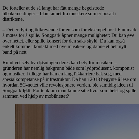
De forteller at de så langt har fått mange begeistrede
tilbakemeldinger – blant annet fra musikere som er bosatt i
distriktene.
– Det er dyrt og tidkrevende for en som for eksempel bor i Finnmark
å møtes for å spille. Songpark åpner mange muligheter: Du kan øve
over nettet, eller spille konsert for den saks skyld. Du kan også
enkelt komme i kontakt med nye musikere og danne et helt nytt
band på nett.
Ruud vet selv hva løsningen deres kan bety for musikere –
gründeren har nemlig bakgrunn både som lydprodusent, komponist
og musiker. I tillegg har han en lang IT-karriere bak seg, med
spesialkompetanse på infrastruktur. Da han i 2018 begynte å lese om
hvordan 5G-nettet ville revolusjonere verden, ble samtidig ideen til
Songpark født. For tenk om man kunne sitte hvor som helst og spille
sammen ved hjelp av mobilnettet?