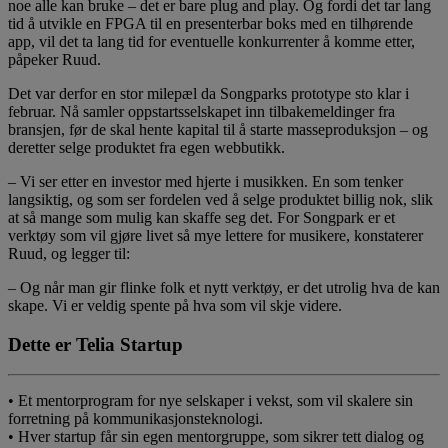
noe alle kan bruke – det er bare plug and play. Og fordi det tar lang
tid å utvikle en FPGA til en presenterbar boks med en tilhørende
app, vil det ta lang tid for eventuelle konkurrenter å komme etter,
påpeker Ruud.
Det var derfor en stor milepæl da Songparks prototype sto klar i
februar. Nå samler oppstartsselskapet inn tilbakemeldinger fra
bransjen, før de skal hente kapital til å starte masseproduksjon – og
deretter selge produktet fra egen webbutikk.
– Vi ser etter en investor med hjerte i musikken. En som tenker
langsiktig, og som ser fordelen ved å selge produktet billig nok, slik
at så mange som mulig kan skaffe seg det. For Songpark er et
verktøy som vil gjøre livet så mye lettere for musikere, konstaterer
Ruud, og legger til:
– Og når man gir flinke folk et nytt verktøy, er det utrolig hva de kan
skape. Vi er veldig spente på hva som vil skje videre.
Dette er Telia Startup
• Et mentorprogram for nye selskaper i vekst, som vil skalere sin
forretning på kommunikasjonsteknologi.
• Hver startup får sin egen mentorgruppe, som sikrer tett dialog og