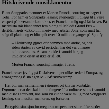
Hitskrivende musikkmentor
Blant Songparks mentorer er Morten Franck, sourcing manager i
Telia. For ham er Songparks løsning etterlengtet. I tillegg til å være
ekspert på leverandørkontrakter, er Franck nemlig også låtskriver. På
merittlista står blant annet fem bidrag til Melodi Grand Prix –
deriblant årets «Ekko inni meg» med artisten Jone, som snart har
solgt til platina og er blitt spilt over 10 millioner ganger på Spotify.
– Låtskriving gjøres ofte sammen med andre, og helt
siden starten av covid-perioden har det vært mange
online-sessions. Å samarbeide i sanntid har jeg
imidlertid erfart at ikke er så lett.
Morten Franck, sourcing manager i Telia.
Franck reiser jevnlig på låtskrivercamper ulike steder i Europa, og
arrangerer også sin egen MGP-låtskrivercamp.
– Her blir man satt sammen i grupper og knytter kontakter.
Drømmen er at det skal kunne fungere å ha onlinesessions i sanntid
med disse i etterkant, noe som vil kunne være mulig med Songparks
løsning, sier musiker-mentoren, og fortsetter:
– En typisk situasjon for meg er at tre personer sitter ulike steder –