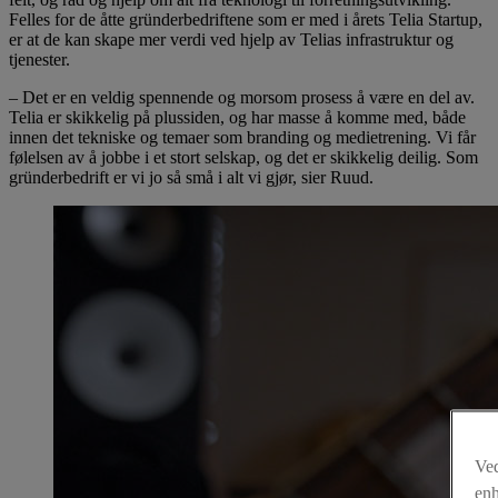
Felles for de åtte gründerbedriftene som er med i årets Telia Startup,
er at de kan skape mer verdi ved hjelp av Telias infrastruktur og
tjenester.
– Det er en veldig spennende og morsom prosess å være en del av.
Telia er skikkelig på plussiden, og har masse å komme med, både
innen det tekniske og temaer som branding og medietrening. Vi får
følelsen av å jobbe i et stort selskap, og det er skikkelig deilig. Som
gründerbedrift er vi jo så små i alt vi gjør, sier Ruud.
Ved
enh