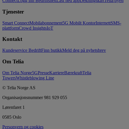
Connect
Logg inn Bedriftsnett
Last ned app
Dekningskart
Telia-byen
Tjenester
Smart Connect
Mobilabonnement
5G Mobilt Kontor
Internett
SMS-
plattform
Crowd Insights
IoT
Kontakt
Kundeservice Bedrift
Finn butikk
Meld deg på nyhetsbrev
Om Telia
Om Telia Norge
5G
Presse
Karriere
Bærekraft
Telia
Towers
Whistleblowing Line
© Telia Norge AS
Organisasjonsnummer 981 929 055
Lørenfaret 1
0585 Oslo
Personvern og cookies