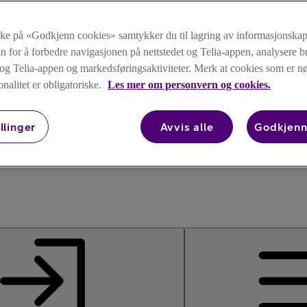
kke på «Godkjenn cookies» samtykker du til lagring av informasjonskap
n for å forbedre navigasjonen på nettstedet og Telia-appen, analysere b
t og Telia-appen og markedsføringsaktiviteter. Merk at cookies som er 
onalitet er obligatoriske.
Les mer om personvern og cookies.
llinger
Avvis alle
Godkjenn