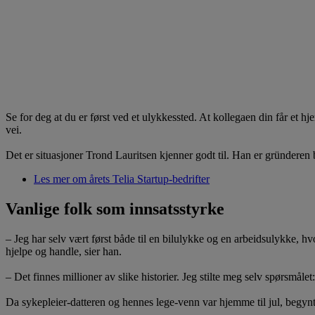
Se for deg at du er først ved et ulykkessted. At kollegaen din får et hj
vei.
Det er situasjoner Trond Lauritsen kjenner godt til. Han er gründeren
Les mer om årets Telia Startup-bedrifter
Vanlige folk som innsatsstyrke
– Jeg har selv vært først både til en bilulykke og en arbeidsulykke, hvo
hjelpe og handle, sier han.
– Det finnes millioner av slike historier. Jeg stilte meg selv spørsmåle
Da sykepleier-datteren og hennes lege-venn var hjemme til jul, begynte