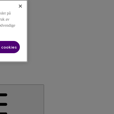
sler på
ruk av
nødvendige
 cookies