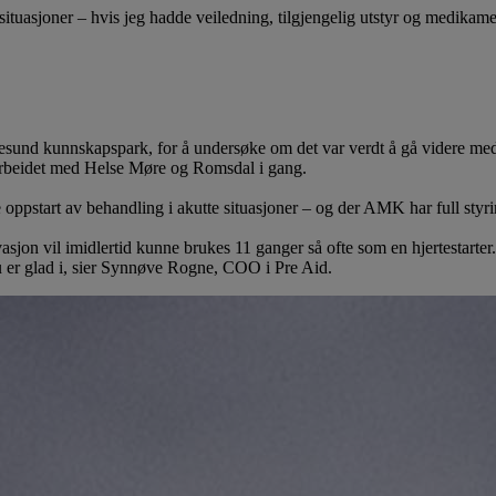
ituasjoner – hvis jeg hadde veiledning, tilgjengelig utstyr og medikament
 Ålesund kunnskapspark, for å undersøke om det var verdt å gå videre m
marbeidet med Helse Møre og Romsdal i gang.
e oppstart av behandling i akutte situasjoner – og der AMK har full styr
vasjon vil imidlertid kunne brukes 11 ganger så ofte som en hjertestarter
 er glad i, sier Synnøve Rogne, COO i Pre Aid.