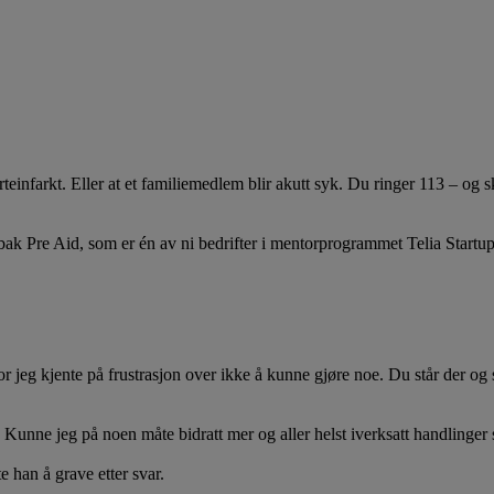
erteinfarkt. Eller at et familiemedlem blir akutt syk. Du ringer 113 – og
 bak Pre Aid, som er én av ni bedrifter i mentorprogrammet Telia Startup
r jeg kjente på frustrasjon over ikke å kunne gjøre noe. Du står der og se
t: Kunne jeg på noen måte bidratt mer og aller helst iverksatt handlinger
 han å grave etter svar.