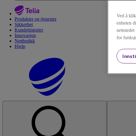
Ved å kli
Produkter og tjenester
enheten di
Sikkerhet
Kundehistorier
nettstede
Innovasjon
for funksj
Nettbutikk
Hjelp
Innsti