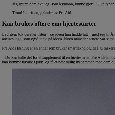
Jeg spurte dem hva jeg, som lekmann, kunne gjort i ulike typer s
Trond Lauritsen, gründer av Pre Aid
Kan brukes oftere enn hjertestarter
Lauritsen tok deretter listen – og ideen han hadde fått – med seg til
anestesilege, som også tente på ideen. Noen måneder senere var sa
Pre Aids løsning er en enhet som bruker smartteknologi til å gi rasker
– Du kan kalle det for et supplement til en hjertestarter. Pre Aids inno
kan komme tilbake i jobb, og få et best mulig liv sammen med dem du