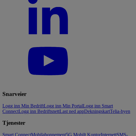
Snarveier
Logg inn Min Bedrift
Logg inn Min Portal
Logg inn Smart
Connect
Logg inn Bedriftsnett
Last ned app
Dekningskart
Telia-byen
Tjenester
Smart Connect
Mobilabonnement
5G Mobilt Kontor
Internett
SMS-