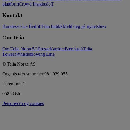
plattform
Crowd Insights
IoT
Kontakt
Kundeservice Bedrift
Finn butikk
Meld deg på nyhetsbrev
Om Telia
Om Telia Norge
5G
Presse
Karriere
Bærekraft
Telia
Towers
Whistleblowing Line
© Telia Norge AS
Organisasjonsnummer 981 929 055
Lørenfaret 1
0585 Oslo
Personvern og cookies