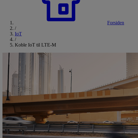
Forsiden
/
IoT
/
Koble IoT til LTE-M