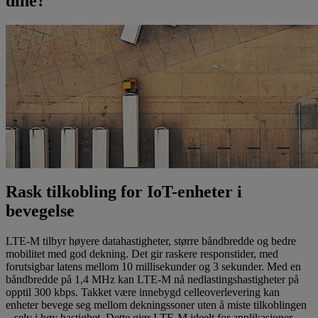
dine?
Rask tilkobling for IoT-enheter i
bevegelse
LTE-M tilbyr høyere datahastigheter, større båndbredde og bedre
mobilitet med god dekning. Det gir raskere responstider, med
forutsigbar latens mellom 10 millisekunder og 3 sekunder. Med en
båndbredde på 1,4 MHz kan LTE-M nå nedlastingshastigheter på
opptil 300 kbps. Takket være innebygd celleoverlevering kan
enheter bevege seg mellom dekningssoner uten å miste tilkoblingen
– selv i høy hastighet. Dette gjør LTE-M ideelt for applikasjoner