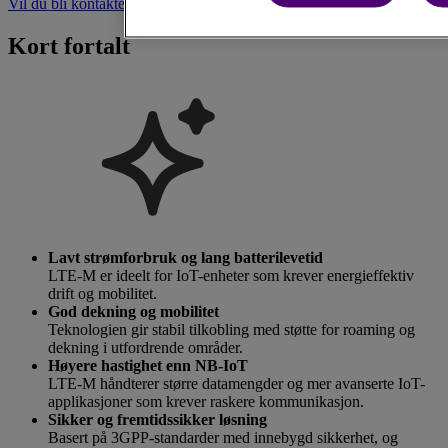
Vil du bli kontaktet?
Kort fortalt
Lavt strømforbruk og lang batterilevetid
LTE-M er ideelt for IoT-enheter som krever energieffektiv
drift og mobilitet.
God dekning og mobilitet
Teknologien gir stabil tilkobling med støtte for roaming og
dekning i utfordrende områder.
Høyere hastighet enn NB-IoT
LTE-M håndterer større datamengder og mer avanserte IoT-
applikasjoner som krever raskere kommunikasjon.
Sikker og fremtidssikker løsning
Basert på 3GPP-standarder med innebygd sikkerhet, og