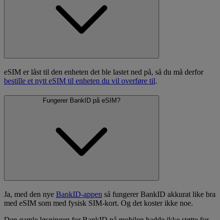
eSIM er låst til den enheten det ble lastet ned på, så du må derfor
bestille et nytt eSIM til enheten du vil overføre til
.
Fungerer BankID på eSIM?
Ja, med den nye
BankID-appen
så fungerer BankID akkurat like bra
med eSIM som med fysisk SIM-kort. Og det koster ikke noe.
Den gamle løsningen for BankID på mobilen hadde ikke støtte for