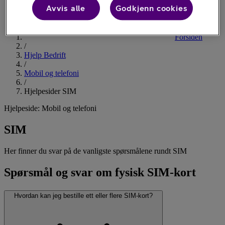
Avvis alle
Godkjenn cookies
Forsiden
/
Hjelp Bedrift
/
Mobil og telefoni
/
Hjelpesider SIM
Hjelpeside: Mobil og telefoni
SIM
Her finner du svar på de vanligste spørsmålene rundt SIM
Spørsmål og svar om fysisk SIM-kort
Hvordan kan jeg bestille ett eller flere SIM-kort?