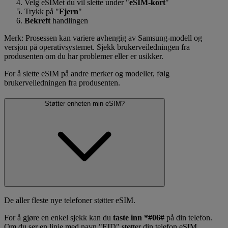
Velg eSIMet du vil slette under "
eSIM-kort
"
Trykk på "
Fjern
"
Bekreft
handlingen
Merk: Prosessen kan variere avhengig av Samsung-modell og
versjon på operativsystemet. Sjekk brukerveiledningen fra
produsenten om du har problemer eller er usikker.
For å slette eSIM på andre merker og modeller, følg
brukerveiledningen fra produsenten.
Støtter enheten min eSIM?
De aller fleste nye telefoner støtter eSIM.
For å gjøre en enkel sjekk kan du
taste inn *#06#
på din telefon.
Om du ser en linje med navn "EID" støtter din telefon eSIM.