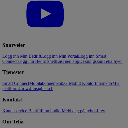
Snarveier
Logg inn Min Bedrift
Logg inn Min Portal
Logg inn Smart
Connect
Logg inn Bedriftsnett
Last ned app
Dekningskart
Telia-byen
Tjenester
Smart Connect
Mobilabonnement
5G Mobilt Kontor
Internett
SMS-
plattform
Crowd Insights
IoT
Kontakt
Kundeservice Bedrift
Finn butikk
Meld deg på nyhetsbrev
Om Telia