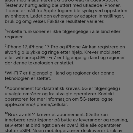
Tester av hurtiglading ble utført med utladede iPhoner.
Tidene er målt fra Apple-logoen ble synlig ved oppstarten
av enheten. Ladetiden avhenger av adapter, innstillinger,
bruk og omgivelser. Faktiske resultater varierer.
⁶Enkelte funksjoner er ikke tilgjengelige i alle land eller
regioner.
⁷iPhone 17, iPhone 17 Pro og iPhone Air kan registrere en
alvorlig bilulykke og ringe etter hjelp. Krever mobilnett
eller wifi-anrop.8Wi-Fi 7 er tilgjengelig i land og regioner
der denne teknologien er støttet.
⁸Wi-Fi 7 er tilgjengelig i land og regioner der denne
teknologien er støttet.
⁹Abonnement for datatrafikk kreves. 5G er tilgjengelig i
utvalgte områder og fra utvalgte operatører. Kontakt
operatøren for mer informasjon om 5G-støtte, og se
apple.com/no/iphone/cellular.
¹⁰Bruk av eSIM krever et abonnement. (Dette kan
innebære restriksjoner på bytte av leverandør og roaming,
selv etter at bindingstiden er over.) Ikke alle operatører
støtter eSIM. Noen mobiloperatører deaktiverer bruk av