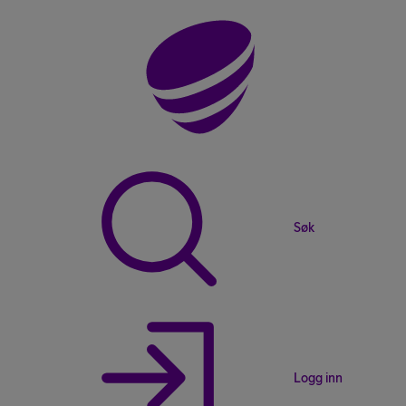
Søk
Logg inn