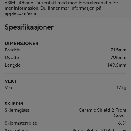
eSIM i iPhone. Ta kontakt med mobiloperatøren din for
mer informasjon. Du finner mer informasjon på
apple.com/esim.
Spesifikasjoner
DIMENSJONER
Bredde
71,5mm
Dybde
7,95mm
Lengde
149,6mm
VEKT
Vekt
177g
SKJERM
Skjermglass
Ceramic Shield 2 Front
Cover
Skjermstørrelse
6,3"
Skjermtype
Super Retina XDR display