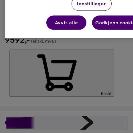
Innstillinger
På nettlager
Avvis alle
Godkjenn cooki
Ikke tilgjengelig for Klikk og Hent
9592,-
(ekskl. mva.)
Bestill
Beskrivelse
Juridisk
Spesifikasjoner
Energimerking