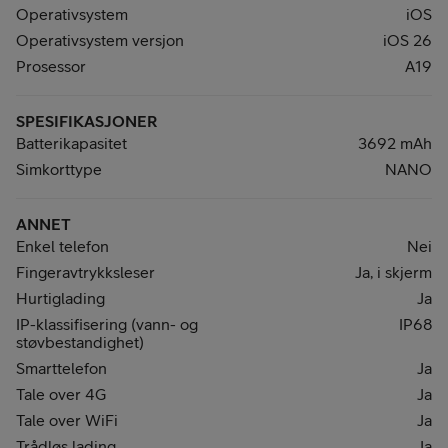
Operativsystem
iOS
Operativsystem versjon
iOS 26
Prosessor
A19
SPESIFIKASJONER
Batterikapasitet
3692 mAh
Simkorttype
NANO
ANNET
Enkel telefon
Nei
Fingeravtrykksleser
Ja, i skjerm
Hurtiglading
Ja
IP-klassifisering (vann- og
IP68
støvbestandighet)
Smarttelefon
Ja
Tale over 4G
Ja
Tale over WiFi
Ja
Trådløs lading
Ja