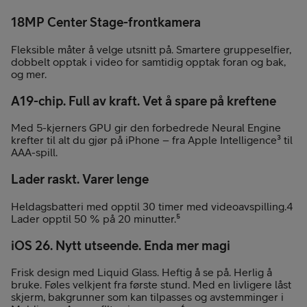
18MP Center Stage-frontkamera
Fleksible måter å velge utsnitt på. Smartere gruppeselfier,
dobbelt opptak i video for samtidig opptak foran og bak,
og mer.
A19-chip. Full av kraft. Vet å spare på kreftene
Med 5-kjerners GPU gir den forbedrede Neural Engine
krefter til alt du gjør på iPhone – fra Apple Intelligence³ til
AAA-spill.
Lader raskt. Varer lenge
Heldagsbatteri med opptil 30 timer med videoavspilling.4
Lader opptil 50 % på 20 minutter.⁵
iOS 26. Nytt utseende. Enda mer magi
Frisk design med Liquid Glass. Heftig å se på. Herlig å
bruke. Føles velkjent fra første stund. Med en livligere låst
skjerm, bakgrunner som kan tilpasses og avstemminger i