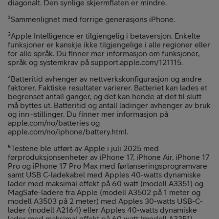
diagonalt. Den synlige skjermflaten er mindre.
²Sammenlignet med forrige generasjons iPhone.
³Apple Intelligence er tilgjengelig i betaversjon. Enkelte
funksjoner er kanskje ikke tilgjengelige i alle regioner eller
for alle språk. Du finner mer informasjon om funksjoner,
språk og systemkrav på support.apple.com/121115.
⁴Batteritid avhenger av nettverkskonfigurasjon og andre
faktorer. Faktiske resultater varierer. Batteriet kan lades et
begrenset antall ganger, og det kan hende at det til slutt
må byttes ut. Batteritid og antall ladinger avhenger av bruk
og inn¬stillinger. Du finner mer informasjon på
apple.com/no/batteries og
apple.com/no/iphone/battery.html.
⁵Testene ble utført av Apple i juli 2025 med
førproduksjonsenheter av iPhone 17, iPhone Air, iPhone 17
Pro og iPhone 17 Pro Max med førlanseringsprogramvare
samt USB C-ladekabel med Apples 40-watts dynamiske
lader med maksimal effekt på 60 watt (modell A3351) og
MagSafe-ladere fra Apple (modell A3502 på 1 meter og
modell A3503 på 2 meter) med Apples 30-watts USB-C-
lader (modell A2164) eller Apples 40-watts dynamiske
lader med maksimal effekt på 60 watt (modell A3351).