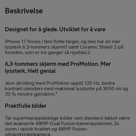
Beskrivelse
Designet for å glede. Utviklet for å vare
iPhone 17 finnes i fem flotte farger, og den har en mer
lyssterk 6,3-tommers skjerm1 samt Ceramic Shield 2 på
forsiden, som er tre ganger så ripefast.2
6,3-tommers skjerm med ProMotion. Mer
lyssterk. Helt genial
Jevn skrolling med ProMotion opptil 120 Hz, bedre
kontrast utendørs med maksimal lysstyrke på 3000 nit og
33 % mindre gjenskinn.¹
Praktfulle bilder
Tar superhøyoppløselige bilder som standard takket være
det avanserte 48MP Dual Fusion-kamerasystemet, 2x
zoom i optisk kvalitet og 48MP Fusion-
ultravidvinkelkamera.