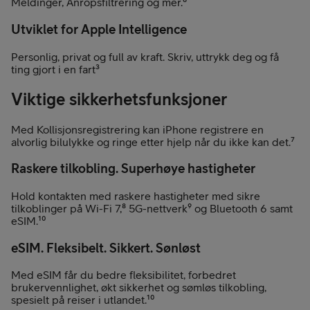
Meldinger, Anropsfiltrering og mer.⁶
Utviklet for Apple Intelligence
Personlig, privat og full av kraft. Skriv, uttrykk deg og få
ting gjort i en fart³
Viktige sikkerhetsfunksjoner
Med Kollisjonsregistrering kan iPhone registrere en
alvorlig bilulykke og ringe etter hjelp når du ikke kan det.⁷
Raskere tilkobling. Superhøye hastigheter
Hold kontakten med raskere hastigheter med sikre
tilkoblinger på Wi-Fi 7,⁸ 5G-nettverk⁹ og Bluetooth 6 samt
eSIM.¹⁰
eSIM. Fleksibelt. Sikkert. Sønløst
Med eSIM får du bedre fleksibilitet, forbedret
brukervennlighet, økt sikkerhet og sømløs tilkobling,
spesielt på reiser i utlandet.¹⁰