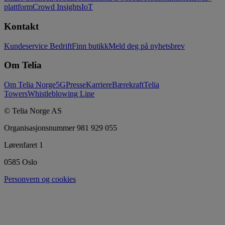
plattform
Crowd Insights
IoT
Kontakt
Kundeservice Bedrift
Finn butikk
Meld deg på nyhetsbrev
Om Telia
Om Telia Norge
5G
Presse
Karriere
Bærekraft
Telia
Towers
Whistleblowing Line
© Telia Norge AS
Organisasjonsnummer 981 929 055
Lørenfaret 1
0585 Oslo
Personvern og cookies