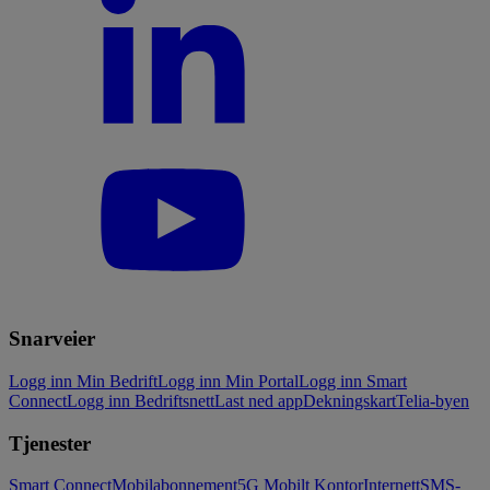
Snarveier
Logg inn Min Bedrift
Logg inn Min Portal
Logg inn Smart
Connect
Logg inn Bedriftsnett
Last ned app
Dekningskart
Telia-byen
Tjenester
Smart Connect
Mobilabonnement
5G Mobilt Kontor
Internett
SMS-