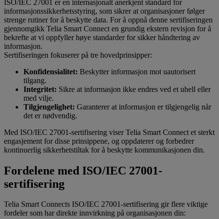
ISO/IEC 27001 er en internasjonalt anerkjent standard for
informasjonssikkerhetsstyring, som sikrer at organisasjoner følger
strenge rutiner for å beskytte data. For å oppnå denne sertifiseringen
gjennomgikk Telia Smart Connect en grundig ekstern revisjon for å
bekrefte at vi oppfyller høye standarder for sikker håndtering av
informasjon.
Sertifiseringen fokuserer på tre hovedprinsipper:
Konfidensialitet:
Beskytter informasjon mot uautorisert
tilgang.
Integritet:
Sikre at informasjon ikke endres ved et uhell eller
med vilje.
Tilgjengelighet:
Garanterer at informasjon er tilgjengelig når
det er nødvendig.
Med ISO/IEC 27001-sertifisering viser Telia Smart Connect et sterkt
engasjement for disse prinsippene, og oppdaterer og forbedrer
kontinuerlig sikkerhetstiltak for å beskytte kommunikasjonen din.
Fordelene med ISO/IEC 27001-
sertifisering
Telia Smart Connects ISO/IEC 27001-sertifisering gir flere viktige
fordeler som har direkte innvirkning på organisasjonen din: