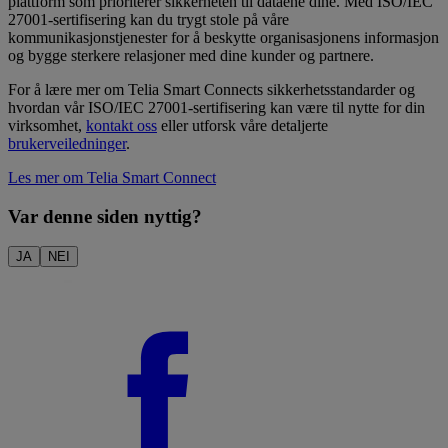
plattform som prioriterer sikkerheten til dataene dine. Med ISO/IEC
27001-sertifisering kan du trygt stole på våre
kommunikasjonstjenester for å beskytte organisasjonens informasjon
og bygge sterkere relasjoner med dine kunder og partnere.
For å lære mer om Telia Smart Connects sikkerhetsstandarder og
hvordan vår ISO/IEC 27001-sertifisering kan være til nytte for din
virksomhet,
kontakt oss
eller utforsk våre detaljerte
brukerveiledninger
.
Les mer om Telia Smart Connect
Var denne siden nyttig?
JA
NEI