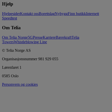
Hjelp
Hjelpesider
Kontakt oss
Borettslag
Nybygg
Finn butikk
Internett
Speedtest
Om Telia
Om Telia Norge
5G
Presse
Karriere
Bærekraft
Telia
Towers
Whistleblowing Line
© Telia Norge AS
Organisasjonsnummer 981 929 055
Lørenfaret 1
0585 Oslo
Personvern og cookies