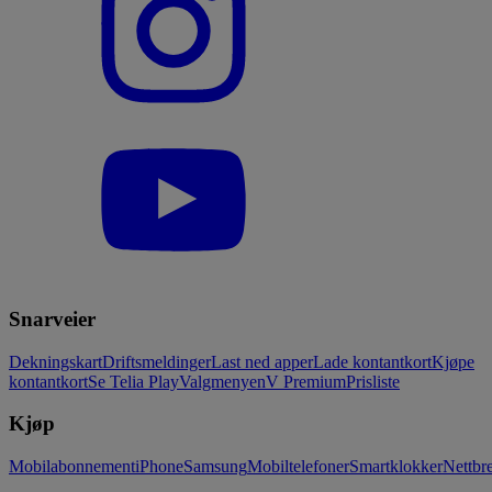
Snarveier
Dekningskart
Driftsmeldinger
Last ned apper
Lade kontantkort
Kjøpe
kontantkort
Se Telia Play
Valgmenyen
V Premium
Prisliste
Kjøp
Mobilabonnement
iPhone
Samsung
Mobiltelefoner
Smartklokker
Nettbre