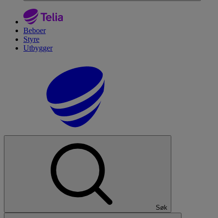
Beboer
Styre
Utbygger
Søk