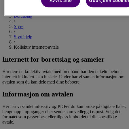
Avvis alle
Godkjenn cookie
Forsiden
/
Borettslag
/
Styre
/
Styrehjelp
/
Kollektiv internett-avtale
Internett for borettslag og sameier
Har dere en kollektiv avtale med bredbånd har den enkelte beboer
internett inkludert i sin husleie. Under har vi samlet informasjon om
avtalen som du kan dele med dine beboere.
Informasjon om avtalen
Her har vi samlet infoskriv og PDFer du kan bruke på digitale flater,
henge opp i oppganger eller sende som vedlegg i e-post. Velg det
formatet som passer best eller tilpass innholdet til din spesifikke
avtale.