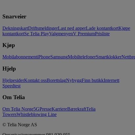
Snarveier
Dekningskart
Driftsmeldinger
Last ned apper
Lade kontantkort
Kjøpe
kontantkort
Se Telia Play
Valgmenyen
V Premium
Prisliste
Kjøp
Mobilabonnement
iPhone
Samsung
Mobiltelefoner
Smartklokker
Nettbre
Hjelp
Hjelpesider
Kontakt oss
Borettslag
Nybygg
Finn butikk
Internett
Speedtest
Om Telia
Om Telia Norge
5G
Presse
Karriere
Bærekraft
Telia
Towers
Whistleblowing Line
© Telia Norge AS
Organisasjonsnummer 981 929 055