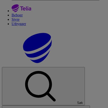
Beboer
Styre
Utbygger
Søk