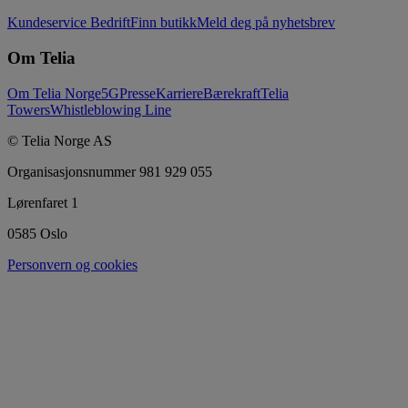
Kundeservice Bedrift
Finn butikk
Meld deg på nyhetsbrev
Om Telia
Om Telia Norge
5G
Presse
Karriere
Bærekraft
Telia
Towers
Whistleblowing Line
© Telia Norge AS
Organisasjonsnummer 981 929 055
Lørenfaret 1
0585 Oslo
Personvern og cookies