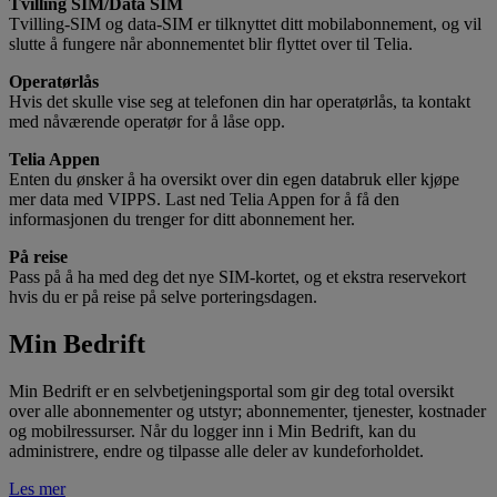
Tvilling SIM/Data SIM
Tvilling-SIM og data-SIM er tilknyttet ditt mobilabonnement, og vil
slutte å fungere når abonnementet blir ﬂyttet over til Telia.
Operatørlås
Hvis det skulle vise seg at telefonen din har operatørlås, ta kontakt
med nåværende operatør for å låse opp.
Telia Appen
Enten du ønsker å ha oversikt over din egen databruk eller kjøpe
mer data med VIPPS. Last ned Telia Appen for å få den
informasjonen du trenger for ditt abonnement her.
På reise
Pass på å ha med deg det nye SIM-kortet, og et ekstra reservekort
hvis du er på reise på selve porteringsdagen.
Min Bedrift
Min Bedrift er en selvbetjeningsportal som gir deg total oversikt
over alle abonnementer og utstyr; abonnementer, tjenester, kostnader
og mobilressurser. Når du logger inn i Min Bedrift, kan du
administrere, endre og tilpasse alle deler av kundeforholdet.
Les mer