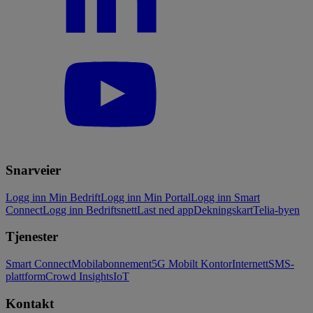
Snarveier
Logg inn Min Bedrift
Logg inn Min Portal
Logg inn Smart
Connect
Logg inn Bedriftsnett
Last ned app
Dekningskart
Telia-byen
Tjenester
Smart Connect
Mobilabonnement
5G Mobilt Kontor
Internett
SMS-
plattform
Crowd Insights
IoT
Kontakt