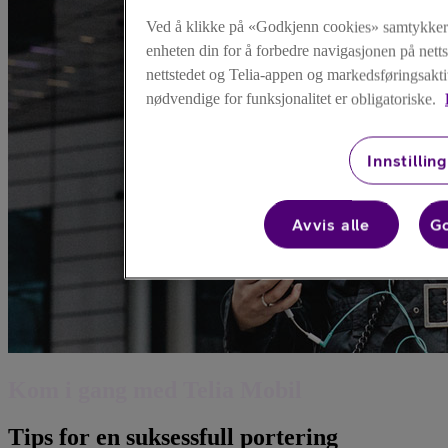
Ved å klikke på «Godkjenn cookies» samtykker d
enheten din for å forbedre navigasjonen på nett
nettstedet og Telia-appen og markedsføringsakti
nødvendige for funksjonalitet er obligatoriske.
Innstillin
Avvis alle
Go
Kom i gang med Telia Mobil
Tips for en suksessfull portering