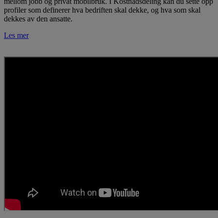
mellom jobb og privat mobilbruk. I Kostnadsdeling kan du sette opp
profiler som definerer hva bedriften skal dekke, og hva som skal
dekkes av den ansatte.
Les mer