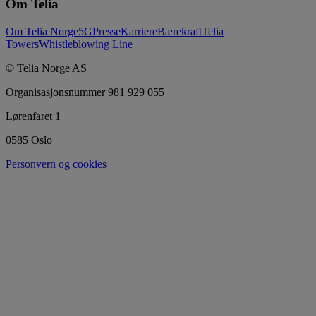
Om Telia
Om Telia Norge
5G
Presse
Karriere
Bærekraft
Telia
Towers
Whistleblowing Line
© Telia Norge AS
Organisasjonsnummer 981 929 055
Lørenfaret 1
0585 Oslo
Personvern og cookies