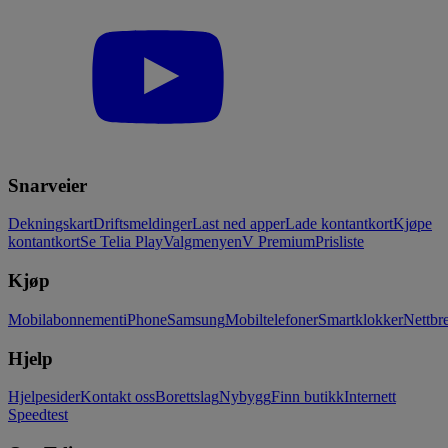
Snarveier
Dekningskart
Driftsmeldinger
Last ned apper
Lade kontantkort
Kjøpe
kontantkort
Se Telia Play
Valgmenyen
V Premium
Prisliste
Kjøp
Mobilabonnement
iPhone
Samsung
Mobiltelefoner
Smartklokker
Nettbre
Hjelp
Hjelpesider
Kontakt oss
Borettslag
Nybygg
Finn butikk
Internett
Speedtest