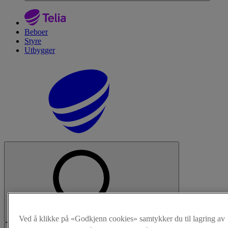
Beboer
Styre
Utbygger
Søk
Ved å klikke på «Godkjenn cookies» samtykker du til lagring av