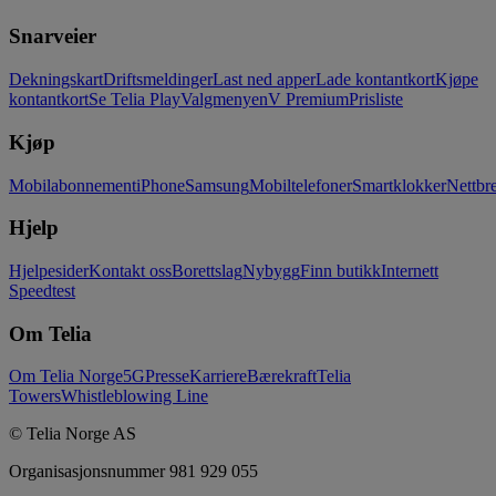
Snarveier
Dekningskart
Driftsmeldinger
Last ned apper
Lade kontantkort
Kjøpe
kontantkort
Se Telia Play
Valgmenyen
V Premium
Prisliste
Kjøp
Mobilabonnement
iPhone
Samsung
Mobiltelefoner
Smartklokker
Nettbre
Hjelp
Hjelpesider
Kontakt oss
Borettslag
Nybygg
Finn butikk
Internett
Speedtest
Om Telia
Om Telia Norge
5G
Presse
Karriere
Bærekraft
Telia
Towers
Whistleblowing Line
© Telia Norge AS
Organisasjonsnummer 981 929 055