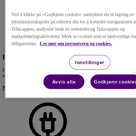
Ved å klikke på «Godkjenn cookies» samtykker du til lagring av
informasjonskapsler på enheten din for å forbedre navigasjonen p
Forsiden
/
Telia-appen, analysere bruk av nettstedet og Telia-appen og
TV
markedsføringsaktiviteter. Merk at cookies som er nødvendige for 
/
obligatoriske.
Les mer om personvern og cookies.
Hjelp
Hjelp til TV
Innstillinger
Få hjelp til å komme i gang med Telia Play, legge til og bruke
innhold eller veiledning til oppkobling og feilsøk.
Avvis alle
Godkjenn cookie
Mange ser etter dette