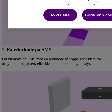
Avvis alle
Godkjenn coo
1. Få returkode på SMS
Du vil motta en SMS med en returkode når oppsigelsesdato for
utstyret ditt er passert, eller idet du har mottatt nytt utstyr.