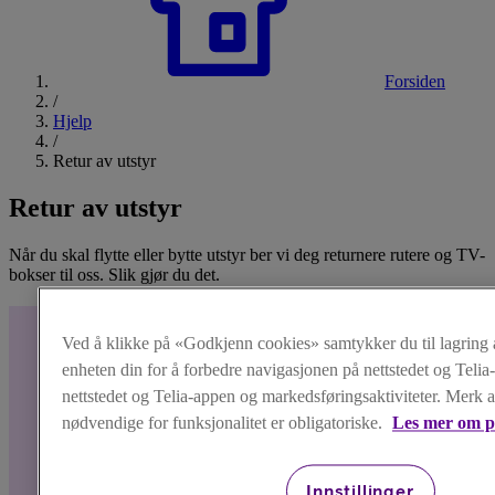
Forsiden
/
Hjelp
/
Retur av utstyr
Retur av utstyr
Når du skal flytte eller bytte utstyr ber vi deg returnere rutere og TV-
bokser til oss. Slik gjør du det.
Ved å klikke på «Godkjenn cookies» samtykker du til lagring 
enheten din for å forbedre navigasjonen på nettstedet og Telia
nettstedet og Telia-appen og markedsføringsaktiviteter. Merk 
nødvendige for funksjonalitet er obligatoriske.
Les mer om p
Innstillinger