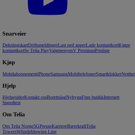
Snarveier
Dekningskart
Driftsmeldinger
Last ned apper
Lade kontantkort
Kjøpe
kontantkort
Se Telia Play
Valgmenyen
V Premium
Prisliste
Kjøp
Mobilabonnement
iPhone
Samsung
Mobiltelefoner
Smartklokker
Nettbre
Hjelp
Hjelpesider
Kontakt oss
Borettslag
Nybygg
Finn butikk
Internett
Speedtest
Om Telia
Om Telia Norge
5G
Presse
Karriere
Bærekraft
Telia
Towers
Whistleblowing Line