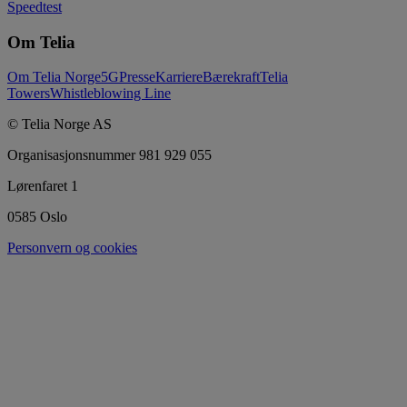
Speedtest
Om Telia
Om Telia Norge
5G
Presse
Karriere
Bærekraft
Telia
Towers
Whistleblowing Line
© Telia Norge AS
Organisasjonsnummer 981 929 055
Lørenfaret 1
0585 Oslo
Personvern og cookies