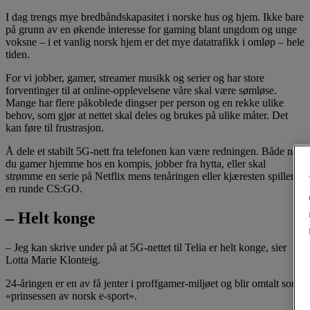
I dag trengs mye bredbåndskapasitet i norske hus og hjem. Ikke bare
på grunn av en økende interesse for gaming blant ungdom og unge
voksne – i et vanlig norsk hjem er det mye datatrafikk i omløp – hele
tiden.
For vi jobber, gamer, streamer musikk og serier og har store
forventinger til at online-opplevelsene våre skal være sømløse.
Mange har flere påkoblede dingser per person og en rekke ulike
behov, som gjør at nettet skal deles og brukes på ulike måter. Det
kan føre til frustrasjon.
Å dele et stabilt 5G-nett fra telefonen kan være redningen. Både når
du gamer hjemme hos en kompis, jobber fra hytta, eller skal
strømme en serie på Netflix mens tenåringen eller kjæresten spiller
en runde CS:GO.
– Helt konge
– Jeg kan skrive under på at 5G-nettet til Telia er helt konge, sier
Lotta Marie Klonteig.
24-åringen er en av få jenter i proffgamer-miljøet og blir omtalt som
«prinsessen av norsk e-sport».