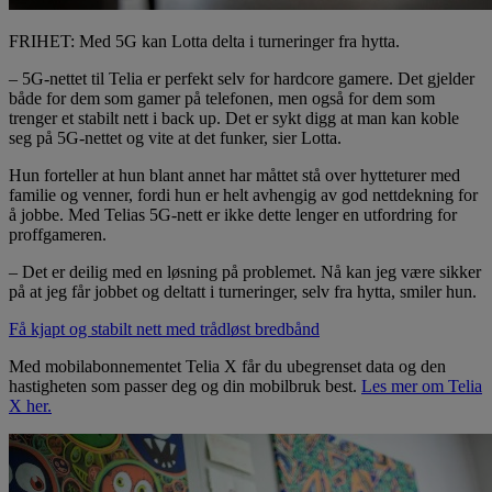
FRIHET: Med 5G kan Lotta delta i turneringer fra hytta.
– 5G-nettet til Telia er perfekt selv for hardcore gamere. Det gjelder
både for dem som gamer på telefonen, men også for dem som
trenger et stabilt nett i back up. Det er sykt digg at man kan koble
seg på 5G-nettet og vite at det funker, sier Lotta.
Hun forteller at hun blant annet har måttet stå over hytteturer med
familie og venner, fordi hun er helt avhengig av god nettdekning for
å jobbe. Med Telias 5G-nett er ikke dette lenger en utfordring for
proffgameren.
– Det er deilig med en løsning på problemet. Nå kan jeg være sikker
på at jeg får jobbet og deltatt i turneringer, selv fra hytta, smiler hun.
Få kjapt og stabilt nett med trådløst bredbånd
Med mobilabonnementet Telia X får du ubegrenset data og den
hastigheten som passer deg og din mobilbruk best.
Les mer om Telia
X her.