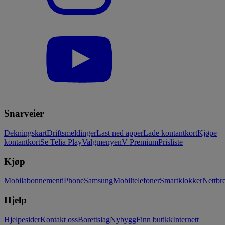
Snarveier
Dekningskart
Driftsmeldinger
Last ned apper
Lade kontantkort
Kjøpe
kontantkort
Se Telia Play
Valgmenyen
V Premium
Prisliste
Kjøp
Mobilabonnement
iPhone
Samsung
Mobiltelefoner
Smartklokker
Nettbre
Hjelp
Hjelpesider
Kontakt oss
Borettslag
Nybygg
Finn butikk
Internett