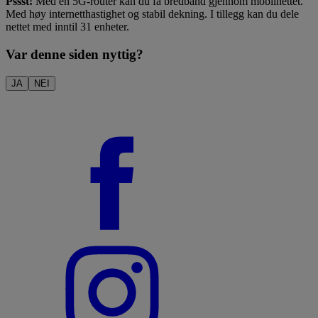
Pssst!
Med en 5G-router kan du få bredbånd gjennom mobilnettet.
Med høy internetthastighet og stabil dekning. I tillegg kan du dele
nettet med inntil 31 enheter.
Var denne siden nyttig?
JA
NEI