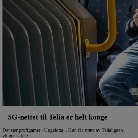
– 5G-nettet til Telia er helt konge
Det sier proffgamer «Ungelotta». Hun får støtte av Telialigaen-
vinner «akEz».