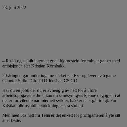
23. juni 2022
– Raskt og stabilt internett er en hjørnestein for enhver gamer med
ambisjoner, sier Kristian Kornbakk.
29-åringen går under ingame-nicket «akEz» og lever av å game
Counter Strike: Global Offensive, CS:GO.
Har du en jobb der du er avhengig av nett for å uføre
arbeidsoppgavene dine, kan du sannsynligvis kjenne deg igjen i at
det er fortvilende når internett svikter, hakker eller går treigt. For
Kristian blir ustabil nettdekning ekstra sårbart.
Men med 5G-nett fra Telia er det enkelt for proffgameren å yte sitt
aller beste.