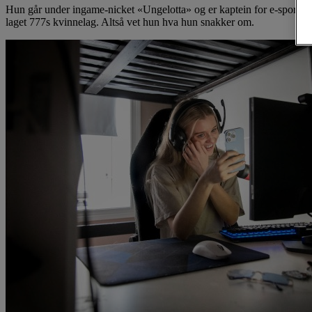
Hun går under ingame-nicket «Ungelotta» og er kaptein for e-sport
laget 777s kvinnelag. Altså vet hun hva hun snakker om.