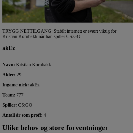
TRYGG NETTILGANG: Stabilt internett er svært viktig for
Kristian Kornbakk når han spiller CS:GO.
akEz
Navn:
Kristian Kornbakk
Alder:
29
Ingame nick:
akEz
Team:
777
Spiller:
CS:GO
Antall år som proff:
4
Ulike behov og store forventninger